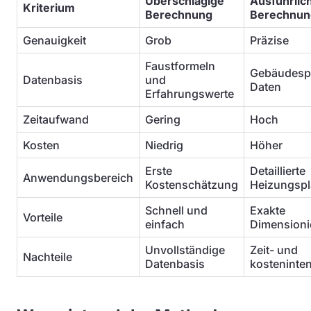
Überschlägige
Ausführlic
Kriterium
Berechnung
Berechnun
Genauigkeit
Grob
Präzise
Faustformeln
Gebäudespe
Datenbasis
und
Daten
Erfahrungswerte
Zeitaufwand
Gering
Hoch
Kosten
Niedrig
Höher
Erste
Detaillierte
Anwendungsbereich
Kostenschätzung
Heizungsp
Schnell und
Exakte
Vorteile
einfach
Dimensioni
Unvollständige
Zeit- und
Nachteile
Datenbasis
kosteninten