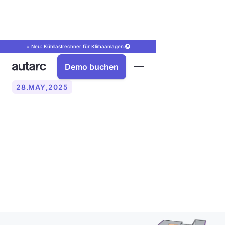
⭐ Neu: Kühllastrechner für Klimaanlagen.
Demo buchen
28
.
MAY
,
2025
Was ist der Unterschied
einer überschlägigen und
DIN konformen
Heizlastberechnung?