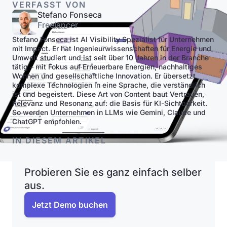
VERFASST VON
Stefano Fonseca
Freelancer
Stefano Fonseca ist AI Visibility Spezialist für Unternehmen
mit Impact. Er hat Ingenieurwissenschaften für Energie und
Umwelt studiert und ist seit über 10 Jahren in der Branche
tätig – mit Fokus auf Erneuerbare Energien, nachhaltiges
Wohnen und gesellschaftliche Innovation. Er übersetzt
komplexe Technologien in eine Sprache, die verständlich
ist und begeistert. Diese Art von Content baut Vertrauen,
Relevanz und Resonanz auf: die Basis für KI-Sichtbarkeit.
So werden Unternehmen in LLMs wie Gemini, Claude und
ChatGPT empfohlen.
IN DIESEM ARTIKEL
Probieren Sie es ganz einfach selber
aus.
Jetzt Demo buchen