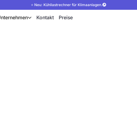
⭐ Neu: Kühllastrechner für Klimaanlagen.
Unternehmen
Kontakt
Preise
ne ganzheitliche
utarc. Integrieren Sie die
ung. Simulation mit PV-
250 Modelle in der