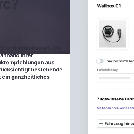
rc?
ch und datenbasiert. Die
 anhand Ihrer
uktempfehlungen aus
rücksichtigt bestehende
ein ganzheitliches