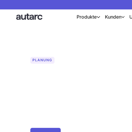
Produkte
Kunden
PLANUNG
Wallbox: Für ei
Planung
Planen Sie Wallboxen professionell mit a
passende Ladeinfrastruktur in Ihre Plan
Anlage und Wärmepumpe möglich. Über 
Datenbank.