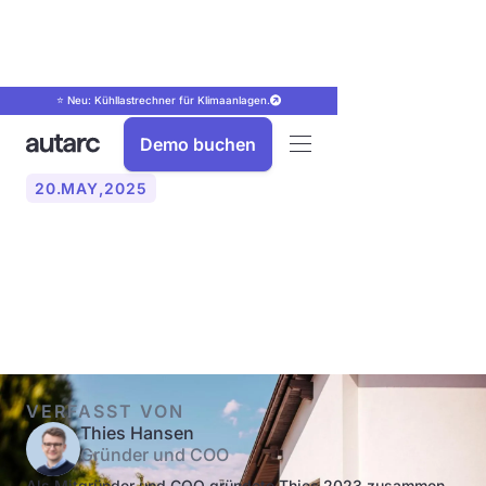
⭐ Neu: Kühllastrechner für Klimaanlagen.
Demo buchen
20
.
MAY
,
2025
Wo stell ich die
Wärmepumpe auf?
VERFASST VON
Thies Hansen
Gründer und COO
Als Mitgründer und COO gründete Thies 2023 zusammen