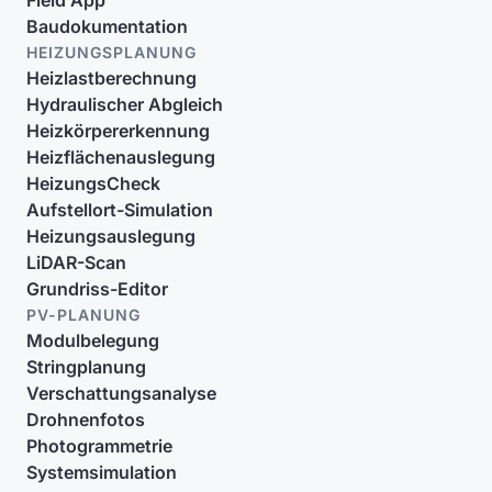
Field App
Baudokumentation
HEIZUNGSPLANUNG
Heizlastberechnung
Hydraulischer Abgleich
Heizkörpererkennung
Heizflächenauslegung
HeizungsCheck
Aufstellort-Simulation
Heizungsauslegung
LiDAR-Scan
Grundriss-Editor
PV-PLANUNG
Modulbelegung
Stringplanung
Verschattungsanalyse
Drohnenfotos
Photogrammetrie
Systemsimulation