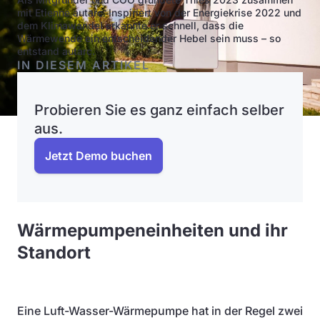
mit Etienne autarc. Inspiriert von der Energiekrise 2022 und
dem Klimawandel erkannte er schnell, dass die
Wärmewende ein entscheidender Hebel sein muss – so
entstand autarc.
IN DIESEM ARTIKEL
Probieren Sie es ganz einfach selber
aus.
Jetzt Demo buchen
Wärmepumpeneinheiten und ihr
Standort
Eine Luft-Wasser-Wärmepumpe hat in der Regel zwei