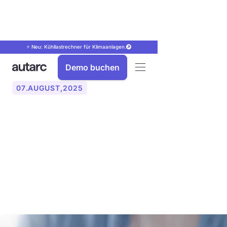
⭐ Neu: Kühllastrechner für Klimaanlagen.
Demo buchen
07
.
AUGUST
,
2025
KI-Assistent einfach
erklärt: So unterstützt
künstliche Intelligenz im
Alltag