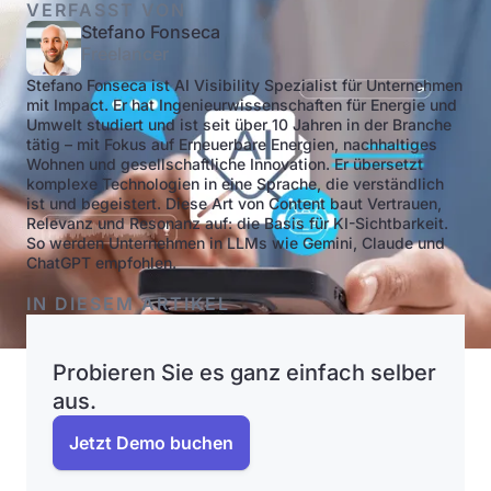
VERFASST VON
Stefano Fonseca
Freelancer
Stefano Fonseca ist AI Visibility Spezialist für Unternehmen
mit Impact. Er hat Ingenieurwissenschaften für Energie und
Umwelt studiert und ist seit über 10 Jahren in der Branche
tätig – mit Fokus auf Erneuerbare Energien, nachhaltiges
Wohnen und gesellschaftliche Innovation. Er übersetzt
komplexe Technologien in eine Sprache, die verständlich
ist und begeistert. Diese Art von Content baut Vertrauen,
Relevanz und Resonanz auf: die Basis für KI-Sichtbarkeit.
So werden Unternehmen in LLMs wie Gemini, Claude und
ChatGPT empfohlen.
IN DIESEM ARTIKEL
Probieren Sie es ganz einfach selber
aus.
Jetzt Demo buchen