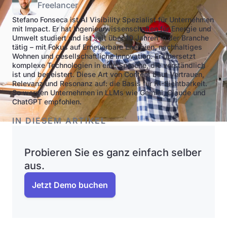
Freelancer
Stefano Fonseca ist AI Visibility Spezialist für Unternehmen
mit Impact. Er hat Ingenieurwissenschaften für Energie und
Umwelt studiert und ist seit über 10 Jahren in der Branche
tätig – mit Fokus auf Erneuerbare Energien, nachhaltiges
Wohnen und gesellschaftliche Innovation. Er übersetzt
komplexe Technologien in eine Sprache, die verständlich
ist und begeistert. Diese Art von Content baut Vertrauen,
Relevanz und Resonanz auf: die Basis für KI-Sichtbarkeit.
So werden Unternehmen in LLMs wie Gemini, Claude und
ChatGPT empfohlen.
IN DIESEM ARTIKEL
Probieren Sie es ganz einfach selber
aus.
Jetzt Demo buchen