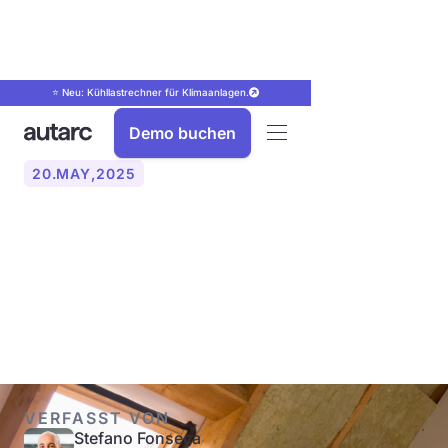
⭐ Neu: Kühllastrechner für Klimaanlagen.
Demo buchen
20
.
MAY
,
2025
Was ist der iSFP? So hilft
der individuelle
Sanierungsfahrplan
VERFASST VON
Stefano Fonseca