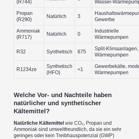
(R744)
Wasser-Wärmepum
Propan
Haushaltswärmepu
Natürlich
3
(R290)
Gewerbe
Ammoniak
Industrielle
Natürlich
0
(R717)
Wärmepumpen
Split-Klimaanlagen,
R32
Synthetisch
675
Wärmepumpen
Synthetisch
Gewerbekälte, mod
R1234ze
<1
(HFO)
Wärmepumpen
Welche Vor- und Nachteile haben
natürlicher und synthetischer
Kältemittel?
Natürliche Kältemittel
wie CO₂, Propan und
Ammoniak sind umweltfreundlich, da sie ein sehr
geringes oder kein Treibhauspotenzial (GWP)