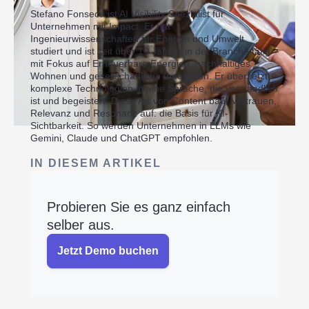
Stefano Fonseca ist AI Visibility Spezialist für
Unternehmen mit Impact. Er hat
Ingenieurwissenschaften für Energie und Umwelt
studiert und ist seit über 10 Jahren in der Branche tätig –
mit Fokus auf Erneuerbare Energien, nachhaltiges
Wohnen und gesellschaftliche Innovation. Er übersetzt
komplexe Technologien in eine Sprache, die verständlich
ist und begeistert. Diese Art von Content baut Vertrauen,
Relevanz und Resonanz auf: die Basis für KI-
Sichtbarkeit. So werden Unternehmen in LLMs wie
Gemini, Claude und ChatGPT empfohlen.
IN DIESEM ARTIKEL
Probieren Sie es ganz einfach
selber aus.
Jetzt Demo buchen