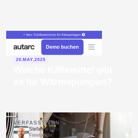
⭐ Neu: Kühllastrechner für Klimaanlagen.
Demo buchen
20
.
MAY
,
2025
Welche Kältemittel gibt
es für Wärmepumpen?
VERFASST VON
Stefano Fonseca
Freelancer