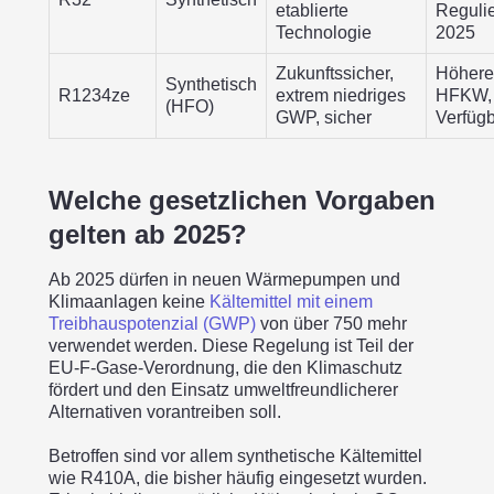
etablierte
Reguli
Technologie
2025
Zukunftssicher,
Höhere
Synthetisch
R1234ze
extrem niedriges
HFKW, 
(HFO)
GWP, sicher
Verfügb
Welche gesetzlichen Vorgaben
gelten ab 2025?
Ab 2025 dürfen in neuen Wärmepumpen und
Klimaanlagen keine
Kältemittel mit einem
Treibhauspotenzial (GWP)
von über 750 mehr
verwendet werden. Diese Regelung ist Teil der
EU-F-Gase-Verordnung, die den Klimaschutz
fördert und den Einsatz umweltfreundlicherer
Alternativen vorantreiben soll.
Betroffen sind vor allem synthetische Kältemittel
wie R410A, die bisher häufig eingesetzt wurden.