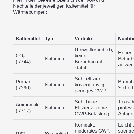
Hier finden Sie eine Übersicht der Vor- und
Nachteile der jeweiligen Kältemittel für
Wärmepumpen:
Kältemittel
Typ
Vorteile
Nachte
Umweltfreundlich,
Hoher
CO
keine
2
Natürlich
Betrieb
(R744)
Brennbarkeit,
aufwen
stabil
Sehr effizient,
Propan
Brennba
Natürlich
kostengünstig,
(R290)
Sicherh
geringes GWP
Sehr hohe
Toxisch
Ammoniak
Natürlich
Effizienz, keine
profess
(R717)
GWP-Belastung
Anlage
Kompakt,
Leicht 
moderates GWP,
strenge
R32
Synthetisch