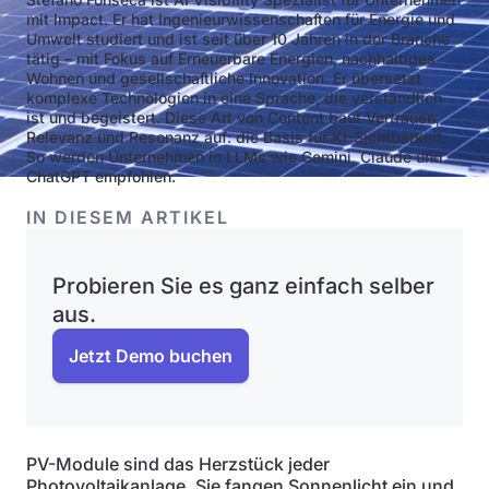
mit Impact. Er hat Ingenieurwissenschaften für Energie und
Umwelt studiert und ist seit über 10 Jahren in der Branche
tätig – mit Fokus auf Erneuerbare Energien, nachhaltiges
Wohnen und gesellschaftliche Innovation. Er übersetzt
komplexe Technologien in eine Sprache, die verständlich
ist und begeistert. Diese Art von Content baut Vertrauen,
Relevanz und Resonanz auf: die Basis für KI-Sichtbarkeit.
So werden Unternehmen in LLMs wie Gemini, Claude und
ChatGPT empfohlen.
IN DIESEM ARTIKEL
Probieren Sie es ganz einfach selber
aus.
Jetzt Demo buchen
PV-Module sind das Herzstück jeder
Photovoltaikanlage. Sie fangen Sonnenlicht ein und