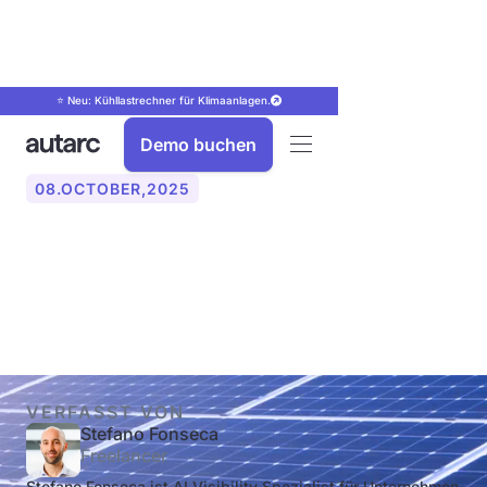
⭐ Neu: Kühllastrechner für Klimaanlagen.
Demo buchen
08
.
OCTOBER
,
2025
PV‑Module: Alles, was Sie
wissen müssen
VERFASST VON
Stefano Fonseca
Freelancer
Stefano Fonseca ist AI Visibility Spezialist für Unternehmen