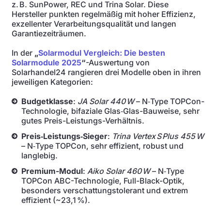
z. B. SunPower, REC und Trina Solar. Diese
Hersteller punkten regelmäßig mit hoher Effizienz,
exzellenter Verarbeitungsqualität und langen
Garantiezeiträumen.
In der
„
Solarmodul Vergleich: Die besten
Solarmodule 2025
“
-Auswertung von
Solarhandel24 rangieren drei Modelle oben in ihren
jeweiligen Kategorien:
Budgetklasse
:
JA Solar 440 W
– N‑Type TOPCon-
Technologie, bifaziale Glas‑Glas-Bauweise, sehr
gutes Preis-Leistungs-Verhältnis.
Preis‑Leistungs‑Sieger
:
Trina Vertex S Plus 455 W
– N‑Type TOPCon, sehr effizient, robust und
langlebig.
Premium-Modul
:
Aiko Solar 460 W
– N‑Type
TOPCon ABC-Technologie, Full-Black-Optik,
besonders verschattungstolerant und extrem
effizient (~23,1 %).