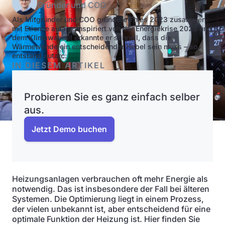
Gründer und COO
Als Mitgründer und COO gründete Thies 2023 zusammen
mit Etienne autarc. Inspiriert von der Energiekrise 2022 und
dem Klimawandel erkannte er schnell, dass die
Wärmewende ein entscheidender Hebel sein muss – so
entstand autarc.
IN DIESEM ARTIKEL
Probieren Sie es ganz einfach selber
aus.
Jetzt Demo buchen
Heizungsanlagen verbrauchen oft mehr Energie als
notwendig. Das ist insbesondere der Fall bei älteren
Systemen. Die Optimierung liegt in einem Prozess,
der vielen unbekannt ist, aber entscheidend für eine
optimale Funktion der Heizung ist. Hier finden Sie