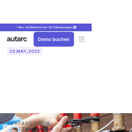
⭐ Neu: Kühllastrechner für Klimaanlagen.
Demo buchen
20
.
MAY
,
2025
Was ist ein hydraulischer
Abgleich? Heizungsanlage
optimieren!
VERFASST VON
Thies Hansen