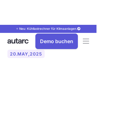
⭐ Neu: Kühllastrechner für Klimaanlagen.
Demo buchen
20
.
MAY
,
2025
Verstehen Sie die
Verkaufsschritte einer
Wärmepumpe: Strategien
zur Konvertierung von
mehr Leads