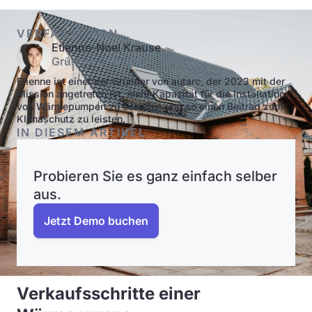
VERFASST VON
Etienne-Noel Krause
Gründer und CEO
Etienne ist einer der Gründer von autarc, der 2023 mit der
Mission angetreten ist, mehr Kapazität für die Installation
von Wärmepumpen zu schaffen und so einen Beitrag zum
Klimaschutz zu leisten.
IN DIESEM ARTIKEL
Probieren Sie es ganz einfach selber
aus.
Jetzt Demo buchen
Verkaufsschritte einer