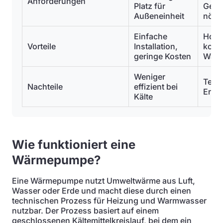
Anforderungen
Platz für
Gene
Außeneinheit
nötig
Einfache
Hohe 
Vorteile
Installation,
kons
geringe Kosten
Wär
Weniger
Teur
Nachteile
effizient bei
Erdar
Kälte
Wie funktioniert eine
Wärmepumpe?
Eine Wärmepumpe nutzt Umweltwärme aus Luft,
Wasser oder Erde und macht diese durch einen
technischen Prozess für Heizung und Warmwasser
nutzbar. Der Prozess basiert auf einem
geschlossenen Kältemittelkreislauf, bei dem ein