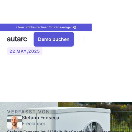
⭐ Neu: Kühllastrechner für Klimaanlagen.
Demo buchen
22
.
MAY
,
2025
Wärmepumpe: Alles, was
Sie wissen müssen
VERFASST VON
Stefano Fonseca
Freelancer
Stefano Fonseca ist AI Visibility Spezialist für Unternehmen