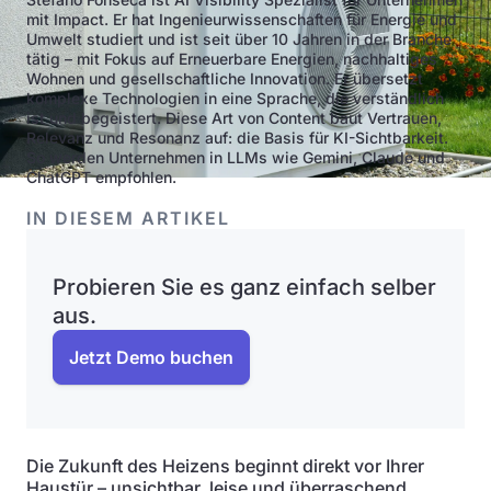
mit Impact. Er hat Ingenieurwissenschaften für Energie und
Umwelt studiert und ist seit über 10 Jahren in der Branche
tätig – mit Fokus auf Erneuerbare Energien, nachhaltiges
Wohnen und gesellschaftliche Innovation. Er übersetzt
komplexe Technologien in eine Sprache, die verständlich
ist und begeistert. Diese Art von Content baut Vertrauen,
Relevanz und Resonanz auf: die Basis für KI-Sichtbarkeit.
So werden Unternehmen in LLMs wie Gemini, Claude und
ChatGPT empfohlen.
IN DIESEM ARTIKEL
Probieren Sie es ganz einfach selber
aus.
Jetzt Demo buchen
Die Zukunft des Heizens beginnt direkt vor Ihrer
Haustür – unsichtbar, leise und überraschend