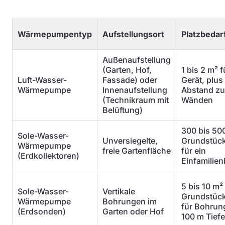
Wärmepumpentyp
Aufstellungsort
Platzbedar
Außenaufstellung
(Garten, Hof,
1 bis 2 m² 
Luft-Wasser-
Fassade) oder
Gerät, plus
Wärmepumpe
Innenaufstellung
Abstand zu
(Technikraum mit
Wänden
Belüftung)
300 bis 50
Sole-Wasser-
Unversiegelte,
Grundstück
Wärmepumpe
freie Gartenfläche
für ein
(Erdkollektoren)
Einfamilie
5 bis 10 m²
Sole-Wasser-
Vertikale
Grundstück
Wärmepumpe
Bohrungen im
für Bohrun
(Erdsonden)
Garten oder Hof
100 m Tiefe