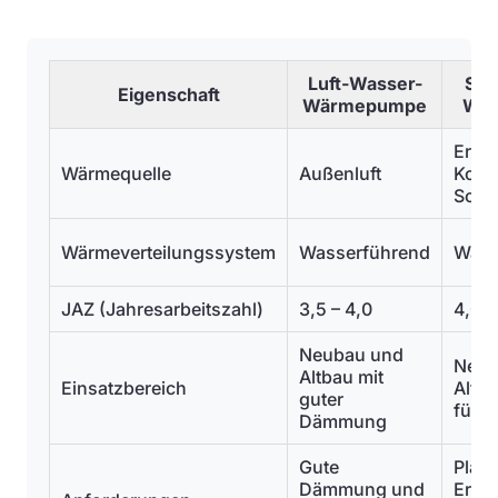
Luft-Wasser-
Sol
Eigenschaft
Wärmepumpe
Wä
Erdw
Wärmequelle
Außenluft
Kolle
Sond
Wärmeverteilungssystem
Wasserführend
Wass
JAZ (Jahresarbeitszahl)
3,5 – 4,0
4,0 –
Neubau und
Neub
Altbau mit
Einsatzbereich
Altba
guter
für E
Dämmung
Gute
Platz
Dämmung und
Erdar