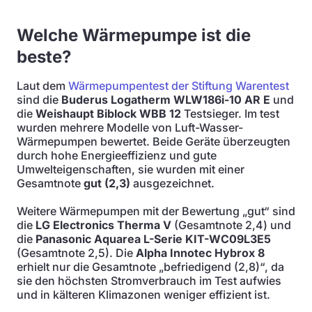
Welche Wärmepumpe ist die
beste?
Laut dem
Wärmepumpentest der Stiftung Warentest
sind die
Buderus Logatherm WLW186i-10 AR E
und
die
Weishaupt Biblock WBB 12
Testsieger. Im test
wurden mehrere Modelle von Luft-Wasser-
Wärmepumpen bewertet. Beide Geräte überzeugten
durch hohe Energieeffizienz und gute
Umwelteigenschaften, sie wurden mit einer
Gesamtnote
gut (2,3)
ausgezeichnet.
Weitere Wärmepumpen mit der Bewertung „gut“ sind
die
LG Electronics Therma V
(Gesamtnote 2,4) und
die
Panasonic Aquarea L-Serie KIT-WC09L3E5
(Gesamtnote 2,5). Die
Alpha Innotec Hybrox 8
erhielt nur die Gesamtnote „befriedigend (2,8)“, da
sie den höchsten Stromverbrauch im Test aufwies
und in kälteren Klimazonen weniger effizient ist.