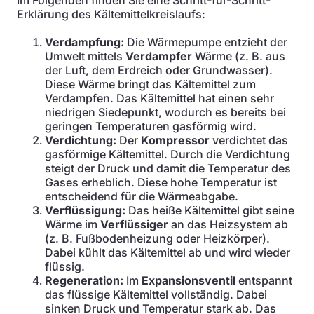
Im Folgenden finden Sie eine Schritt-für-Schritt-
Erklärung des Kältemittelkreislaufs:
Verdampfung:
Die Wärmepumpe entzieht der
Umwelt mittels
Verdampfer
Wärme (z. B. aus
der Luft, dem Erdreich oder Grundwasser).
Diese Wärme bringt das Kältemittel zum
Verdampfen. Das Kältemittel hat einen sehr
niedrigen Siedepunkt, wodurch es bereits bei
geringen Temperaturen gasförmig wird.
Verdichtung:
Der
Kompressor
verdichtet das
gasförmige Kältemittel. Durch die Verdichtung
steigt der Druck und damit die Temperatur des
Gases erheblich. Diese hohe Temperatur ist
entscheidend für die Wärmeabgabe.
Verflüssigung:
Das heiße Kältemittel gibt seine
Wärme im
Verflüssiger
an das Heizsystem ab
(z. B. Fußbodenheizung oder Heizkörper).
Dabei kühlt das Kältemittel ab und wird wieder
flüssig.
Regeneration:
Im
Expansionsventil
entspannt
das flüssige Kältemittel vollständig. Dabei
sinken Druck und Temperatur stark ab. Das