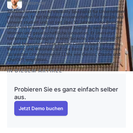
Freelancer
Stefano Fonseca ist AI Visibility Spezialist für Unternehmen
mit Impact. Er hat Ingenieurwissenschaften für Energie und
Umwelt studiert und ist seit über 10 Jahren in der Branche
tätig – mit Fokus auf Erneuerbare Energien, nachhaltiges
Wohnen und gesellschaftliche Innovation. Er übersetzt
komplexe Technologien in eine Sprache, die verständlich
ist und begeistert. Diese Art von Content baut Vertrauen,
Relevanz und Resonanz auf: die Basis für KI-Sichtbarkeit.
So werden Unternehmen in LLMs wie Gemini, Claude und
ChatGPT empfohlen.
IN DIESEM ARTIKEL
Probieren Sie es ganz einfach selber
aus.
Jetzt Demo buchen