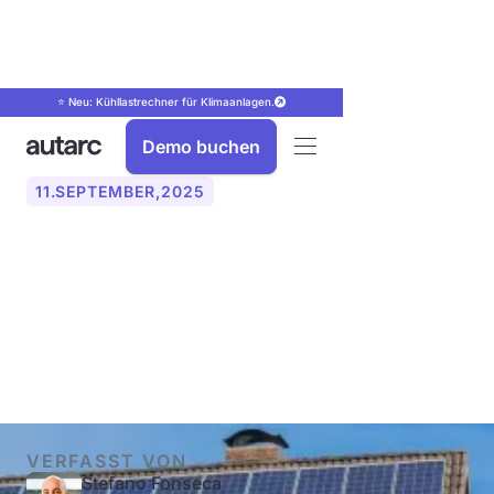
⭐ Neu: Kühllastrechner für Klimaanlagen.
Demo buchen
11
.
SEPTEMBER
,
2025
Wann gilt die
Steuerbefreiung bei PV-
Anlagen?
VERFASST VON
Stefano Fonseca