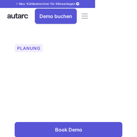
⭐ Neu: Kühllastrechner für Klimaanlagen.
Demo buchen
PLANUNG
Drohnenfotos für
präzise PV-Planung
Präzise PV-Planung mit professionellen
Drohnenfotos und 3D-Modellen.
Zentimetergenaue Orthomaps und
Photogrammetrie für fehlerfreie
Modulbelegung. Jetzt digitale
Planungsgrundlagen erstellen.
Book Demo