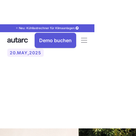
⭐ Neu: Kühllastrechner für Klimaanlagen.
Demo buchen
20
.
MAY
,
2025
Bafa: Änderungen der
Förderrichtlinien für
Heizungen seit Januar
2023