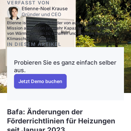
VERFASST VON
Etienne-Noel Krause
Gründer und CEO
Etienne ist einer der Gründer von autarc, der 2023 mit der
Mission angetreten ist, mehr Kapazität für die Installation
von Wärmepumpen zu schaffen und so einen Beitrag zum
Klimaschutz zu leisten.
IN DIESEM ARTIKEL
Probieren Sie es ganz einfach selber
aus.
Jetzt Demo buchen
Bafa: Änderungen der
Förderrichtlinien für Heizungen
seit Januar 2023