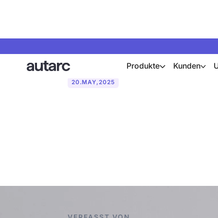
Produkte
Kunden
20
.
MAY
,
2025
Effiziente H
Hersteller vo
VERFASST VON