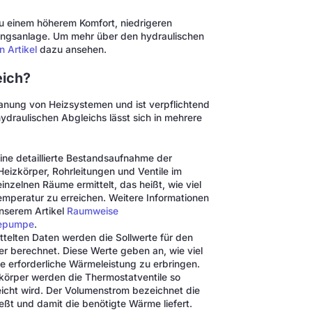
zu einem höherem Komfort, niedrigeren
ungsanlage. Um mehr über den hydraulischen
en Artikel
dazu ansehen.
eich?
Planung von Heizsystemen und ist verpflichtend
hydraulischen Abgleichs lässt sich in mehrere
eine detaillierte Bestandsaufnahme der
eizkörper, Rohrleitungen und Ventile im
nzelnen Räume ermittelt, das heißt, wie viel
peratur zu erreichen. Weitere Informationen
unserem Artikel
Raumweise
mepumpe
.
ttelten Daten werden die Sollwerte für den
 berechnet. Diese Werte geben an, wie viel
e erforderliche Wärmeleistung zu erbringen.
körper werden die Thermostatventile so
eicht wird. Der Volumenstrom bezeichnet die
eßt und damit die benötigte Wärme liefert.