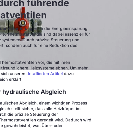
 durch führende
atventilen
der Anforderungen an die Energieeinsparung
e. Thermostatventile sind dabei essenziell für
izsystemen. Durch präzise Steuerung und
rt, sondern auch für eine Reduktion des
 Thermostatventilen vor, die mit ihren
eltfreundlichere Heizsysteme ebnen. Um mehr
e sich unseren
detaillierten Artikel
dazu
ich erklärt.
r hydraulische Abgleich
draulischen Abgleich, einem wichtigen Prozess
ich stellt sicher, dass alle Heizkörper im
rch die präzise Steuerung der
Thermostatventilen geregelt wird. Dadurch wird
 gewährleistet, was Über- oder