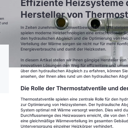
Effiziente Heizsysteme
Hersteller von Thermost
men
2 und
In Zeiten zunehmenden Umweltbewusstseins und steigen
o
spielen moderne Heiztechnologien eine entscheidende Roll
den hydraulischen Abgleich und die Optimierung von He
Verteilung der Wärme sorgen sie nicht nur für mehr Komfo
Energieverbrauchs und damit der Heizkosten.
In diesem Artikel stellen wir Ihnen gängige Hersteller von
innovativen Lösungen den Weg für effizientere und umw
über den hydraulischen Abgleich zu erfahren, können Si
ansehen, der Ihnen alles rund um den hydraulischen Abgle
Die Rolle der Thermostatventile und de
Thermostatventile spielen eine zentrale Rolle für den hy
zur Optimierung von Heizsystemen. Der hydraulische Abgle
System optimal mit Wärme versorgt werden. Dies wird du
Durchflussmenge des Heizwassers erreicht, die von den 
eine gleichmäßige Wärmeverteilung im gesamten Gebäude
Unterversorgung einzelner Heizkörper verhindert.