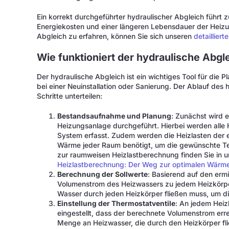
Ein korrekt durchgeführter hydraulischer Abgleich führt 
Energiekosten und einer längeren Lebensdauer der Heiz
Abgleich zu erfahren, können Sie sich unseren
detailliert
Wie funktioniert der hydraulische Abgl
Der hydraulische Abgleich ist ein wichtiges Tool für die 
bei einer Neuinstallation oder Sanierung. Der Ablauf des 
Schritte unterteilen:
Bestandsaufnahme und Planung
: Zunächst wird 
Heizungsanlage durchgeführt. Hierbei werden alle H
System erfasst. Zudem werden die Heizlasten der ei
Wärme jeder Raum benötigt, um die gewünschte Tem
zur raumweisen Heizlastberechnung finden Sie in 
Heizlastberechnung: Der Weg zur optimalen Wär
Berechnung der Sollwerte
: Basierend auf den ermi
Volumenstrom des Heizwassers zu jedem Heizkörper
Wasser durch jeden Heizkörper fließen muss, um di
Einstellung der Thermostatventile
: An jedem Heiz
eingestellt, dass der berechnete Volumenstrom err
Menge an Heizwasser, die durch den Heizkörper fli