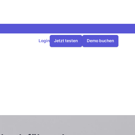
Login
Jetzt testen
Demo buchen
hrende
n