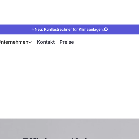
⭐ Neu: Kühllastrechner für Klimaanlagen.
Unternehmen
Kontakt
Preise
eizsysteme durch fü
n Thermostatventile