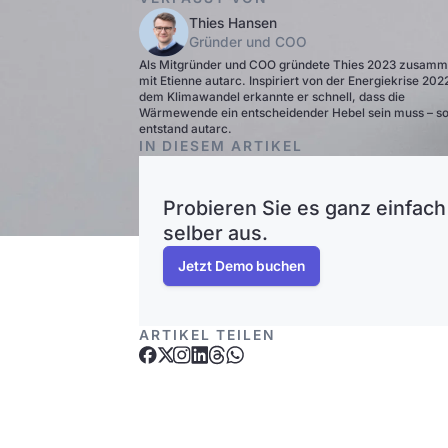
Thies Hansen
Gründer und COO
Als Mitgründer und COO gründete Thies 2023 zusam
mit Etienne autarc. Inspiriert von der Energiekrise 202
dem Klimawandel erkannte er schnell, dass die
Wärmewende ein entscheidender Hebel sein muss – s
entstand autarc.
IN DIESEM ARTIKEL
Probieren Sie es ganz einfach
selber aus.
Jetzt Demo buchen
ARTIKEL TEILEN