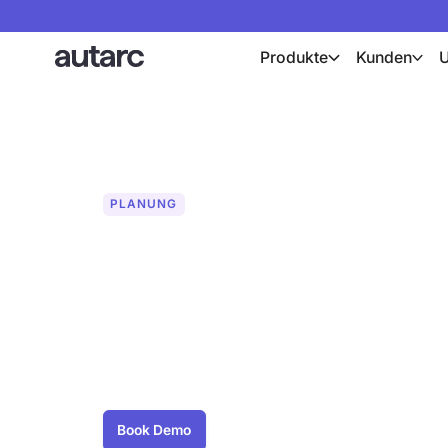
Produkte
Kunden
PLANUNG
Hydraulischer 
Verfahren B
Hydraulischer Abgleich mit autarc: Opt
nur 10 Minuten. Sparen Sie bis zu 12 Stu
gestützter Berechnung nach Verfahren 
Book Demo