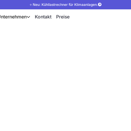
⭐ Neu: Kühllastrechner für Klimaanlagen.
Unternehmen
Kontakt
Preise
Abgleich nach
imale Wärmeverteilung in
nden pro Projekt mit KI-
B.