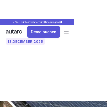
⭐ Neu: Kühllastrechner für Klimaanlagen.
Demo buchen
13
.
DECEMBER
,
2025
Photovoltaik mit Heizstab:
So erzeugen Sie
Warmwasser mit
Solarstrom