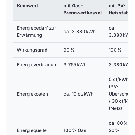
Kennwert
mit Gas-
mit PV-
Brennwertkessel
Heizstab
Energiebedarf zur
ca.
ca. 3.380 kWh
Erwärmung
3.380 kWh
Wirkungsgrad
90 %
100 %
Energieverbrauch
3.755 kWh
3.380 kWh
0 ct/kWh
(PV-
Energiekosten
ca. 10 ct/kWh
Überschuss
/ 30 ct/kWh
(Netz)
ca. 80 % PV
Energiequelle
100 % Gas
20 %