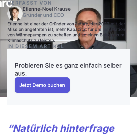
VERFASST VON
Etienne-Noel Krause
Gründer und CEO
Etienne ist einer der Gründer von autarc, der 2023 mit der
Mission angetreten ist, mehr Kapazität für die Installation
von Wärmepumpen zu schaffen und so einen Beitrag zum
Klimaschutz zu leisten.
IN DIESEM ARTIKEL
Probieren Sie es ganz einfach selber
aus.
Jetzt Demo buchen
“Natürlich hinterfrage