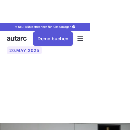
⭐ Neu: Kühllastrechner für Klimaanlagen.
Demo buchen
20
.
MAY
,
2025
Wie die Daume Gruppe 270
Wärmepumpen im Jahr mit
der autarc Software
vertreibt und plant