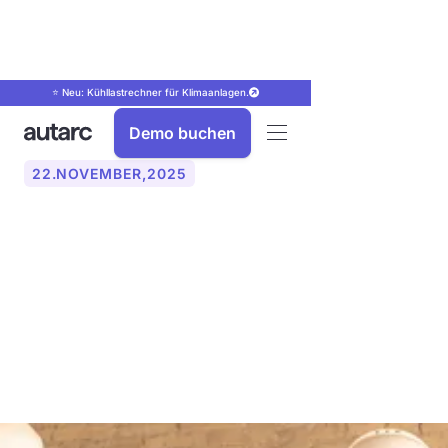
⭐ Neu: Kühllastrechner für Klimaanlagen.
Demo buchen
22
.
NOVEMBER
,
2025
Mit KI-Telefon die
Kundenkommunikation im
Handwerk verbessern – so
geht’s