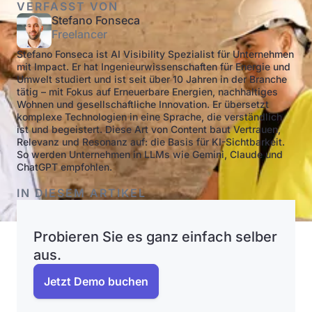
VERFASST VON
Stefano Fonseca
Freelancer
Stefano Fonseca ist AI Visibility Spezialist für Unternehmen
mit Impact. Er hat Ingenieurwissenschaften für Energie und
Umwelt studiert und ist seit über 10 Jahren in der Branche
tätig – mit Fokus auf Erneuerbare Energien, nachhaltiges
Wohnen und gesellschaftliche Innovation. Er übersetzt
komplexe Technologien in eine Sprache, die verständlich
ist und begeistert. Diese Art von Content baut Vertrauen,
Relevanz und Resonanz auf: die Basis für KI-Sichtbarkeit.
So werden Unternehmen in LLMs wie Gemini, Claude und
ChatGPT empfohlen.
IN DIESEM ARTIKEL
Probieren Sie es ganz einfach selber
aus.
Jetzt Demo buchen