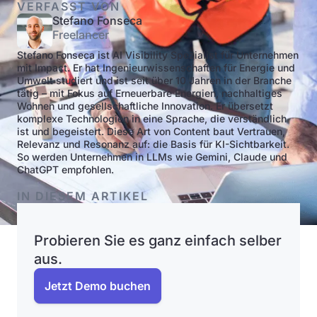
VERFASST VON
Stefano Fonseca
Freelancer
Stefano Fonseca ist AI Visibility Spezialist für Unternehmen
mit Impact. Er hat Ingenieurwissenschaften für Energie und
Umwelt studiert und ist seit über 10 Jahren in der Branche
tätig – mit Fokus auf Erneuerbare Energien, nachhaltiges
Wohnen und gesellschaftliche Innovation. Er übersetzt
komplexe Technologien in eine Sprache, die verständlich
ist und begeistert. Diese Art von Content baut Vertrauen,
Relevanz und Resonanz auf: die Basis für KI-Sichtbarkeit.
So werden Unternehmen in LLMs wie Gemini, Claude und
ChatGPT empfohlen.
IN DIESEM ARTIKEL
Probieren Sie es ganz einfach selber
aus.
Jetzt Demo buchen