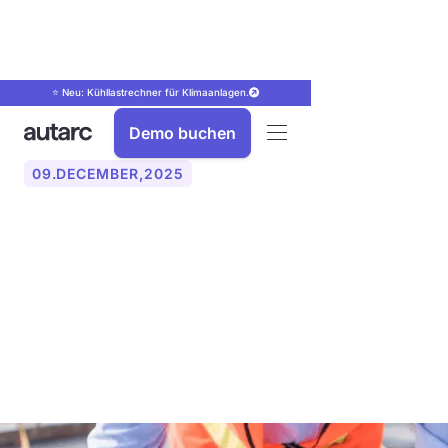
⭐ Neu: Kühllastrechner für Klimaanlagen.
Demo buchen
09
.
DECEMBER
,
2025
Baustellendokumentation
rechtssicher führen:
Pflichten und digitale
Lösungen