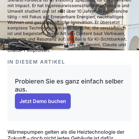
mit Impact. Er hat Ingenieurwissenschaften für Energie und
Umwelt studiert und ist seit über 10 Jahren in der Branche
tätig – mit Fokus auf Erneuerbare Energien, nachhaltiges
Wohnen und gesellschaftliche Innovation. Er übersetzt
komplexe Technologien in eine Sprache, die verständlich
ist und begeistert. Diese Art von Content baut Vertrauen,
Relevanz und Resonanz auf: die Basis für KI-Sichtbarkeit.
So werden Unternehmen in LLMs wie Gemini, Claude und
ChatGPT empfohlen.
IN DIESEM ARTIKEL
Probieren Sie es ganz einfach selber
aus.
Jetzt Demo buchen
Wärmepumpen gelten als die Heiztechnologie der
Zukunft – doch nicht jedes Gebäude ist dafür