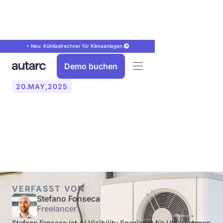
⭐ Neu: Kühllastrechner für Klimaanlagen.
Demo buchen
20
.
MAY
,
2025
Was ist eine Hybrid-
Wärmepumpe?
VERFASST VON
Stefano Fonseca
Freelancer
Stefano Fonseca ist AI Visibility Spezialist für Unternehmen