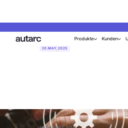
Produkte
Kunden
20
.
MAY
,
2025
Die besten To
Wärmepumpen
VERFASST VON