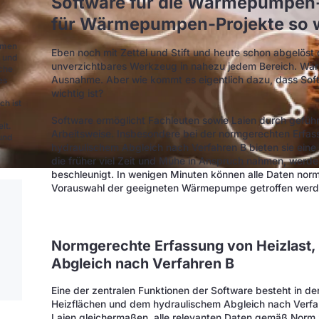
Software für die Wärmepumpen-
für Wärmepumpen-Projekte so w
ehmen
Eben noch mit Zettel und Stift und heute schon abgelöst
e und
unverzichtbares Werkzeug in nahezu jedem Bereich. Wä
nche
Ausnahme. Aber wie kommt es eigentlich dazu, dass So
es
wichtig ist?
ch ist
Software ermöglicht Fachleuten sowie Laien durch geführt
it.
Arbeitsweise. Insbesondere bei der normgerechten Erfas
und
hydraulischem Abgleich nach Verfahren B bieten sie eine 
die früher viel Zeit und Mühe in Anspruch nahmen, werd
beschleunigt. In wenigen Minuten können alle Daten nor
Vorauswahl der geeigneten Wärmepumpe getroffen werd
Normgerechte Erfassung von Heizlast,
Abgleich nach Verfahren B
Eine der zentralen Funktionen der Software besteht in d
Heizflächen und dem hydraulischem Abgleich nach Verfah
Laien gleichermaßen, alle relevanten Daten gemäß Norm