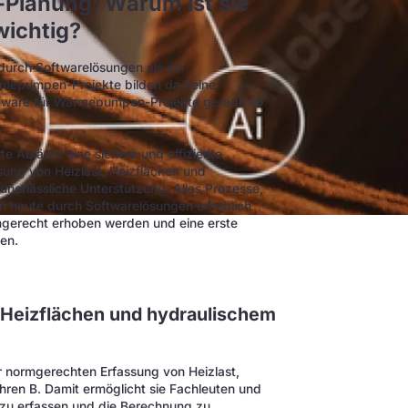
Planung: Warum ist sie
ichtig?
 durch Softwarelösungen als ein
rmepumpen-Projekte bilden da keine
ftware für Wärmepumpen-Projekte gerade so
e Abläufe eine sichere und effiziente
sung von Heizlast, Heizflächen und
unerlässliche Unterstützung. Alles Prozesse,
en heute durch Softwarelösungen erheblich
mgerecht erhoben werden und eine erste
en.
 Heizflächen und hydraulischem
er normgerechten Erfassung von Heizlast,
ren B. Damit ermöglicht sie Fachleuten und
 zu erfassen und die Berechnung zu