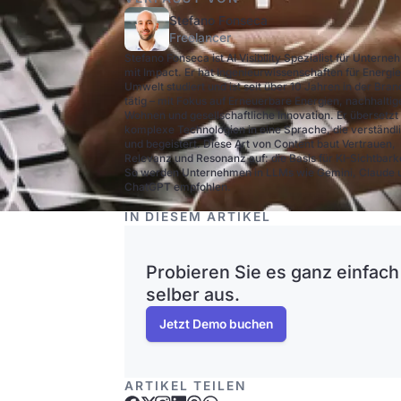
Stefano Fonseca
Freelancer
Stefano Fonseca ist AI Visibility Spezialist für Untern
mit Impact. Er hat Ingenieurwissenschaften für Energi
Umwelt studiert und ist seit über 10 Jahren in der Bra
tätig – mit Fokus auf Erneuerbare Energien, nachhaltig
Wohnen und gesellschaftliche Innovation. Er übersetzt
komplexe Technologien in eine Sprache, die verständli
und begeistert. Diese Art von Content baut Vertrauen,
Relevanz und Resonanz auf: die Basis für KI-Sichtbarke
So werden Unternehmen in LLMs wie Gemini, Claude 
ChatGPT empfohlen.
IN DIESEM ARTIKEL
Probieren Sie es ganz einfach
selber aus.
Jetzt Demo buchen
ARTIKEL TEILEN