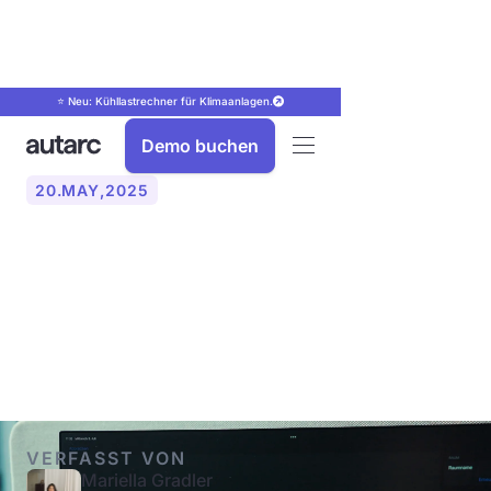
⭐ Neu: Kühllastrechner für Klimaanlagen.
Demo buchen
20
.
MAY
,
2025
Papierkram vs. Digital -
Digitalisierung in SHK
Betrieben
VERFASST VON
Mariella Gradler