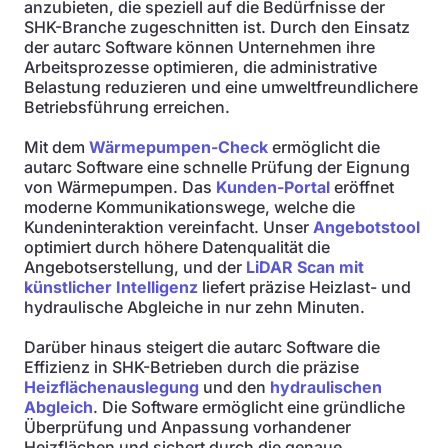
anzubieten, die speziell auf die Bedürfnisse der
SHK-Branche zugeschnitten ist. Durch den Einsatz
der autarc Software können Unternehmen ihre
Arbeitsprozesse optimieren, die administrative
Belastung reduzieren und eine umweltfreundlichere
Betriebsführung erreichen.
Mit dem
Wärmepumpen-Check
ermöglicht die
autarc Software eine schnelle Prüfung der Eignung
von Wärmepumpen. Das
Kunden-Portal
eröffnet
moderne Kommunikationswege, welche die
Kundeninteraktion vereinfacht. Unser
Angebotstool
optimiert durch höhere Datenqualität die
Angebotserstellung, und der
LiDAR Scan mit
künstlicher Intelligenz
liefert präzise Heizlast- und
hydraulische Abgleiche in nur zehn Minuten.
Darüber hinaus steigert die autarc Software die
Effizienz in SHK-Betrieben durch die präzise
Heizflächenauslegung
und den
hydraulischen
Abgleich
. Die Software ermöglicht eine gründliche
Überprüfung und Anpassung vorhandener
Heizflächen und sichert durch die genaue