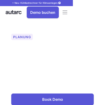
⭐ Neu: Kühllastrechner für Klimaanlagen.
Demo buchen
PLANUNG
Stringplanung für PV-
Anlagen
Planen Sie PV-Strings fehlerfrei und
effizient. Mit autarc können Sie
Solarmodule automatisch, einfach und
einwandfrei verschalten und alle
Parameter live prüfen. Für maximale
Anlagenleistung.
Book Demo