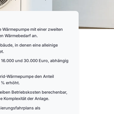
e Wärmepumpe mit einer zweiten
den Wärmebedarf an.
bäude, in denen eine alleinige
t.
 16.000 und 30.000 Euro, abhängig
ybrid-Wärmepumpe den Anteil
 % erhöht.
eiben Betriebskosten berechenbar,
e Komplexität der Anlage.
nierungsfahrplans als