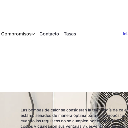
Compromisos
Contacto
Tasas
In
omba de calor híbr
Las bombas de calor se consideran la tecnología de calefa
están diseñados de manera óptima para este propósito. U
cuando los requisitos no se cumplen por completo. Pero, 
costos y cuáles son sus ventajas y desventajas? En este 