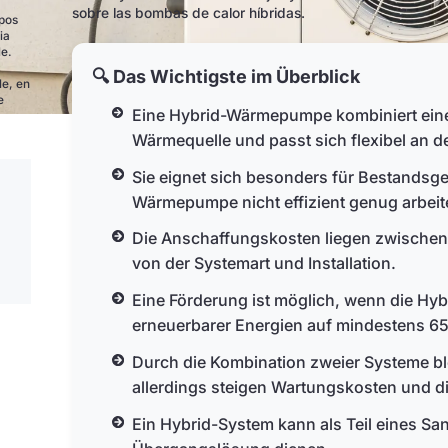
sobre las bombas de calor híbridas.
ipos
ia
le.
🔍 Das Wichtigste im Überblick
le, en
e
Eine Hybrid-Wärmepumpe kombiniert ein
Wärmequelle und passt sich flexibel an 
Sie eignet sich besonders für Bestandsge
Wärmepumpe nicht effizient genug arbeite
Die Anschaffungskosten liegen zwischen
von der Systemart und Installation.
Eine Förderung ist möglich, wenn die H
erneuerbarer Energien auf mindestens 65
Durch die Kombination zweier Systeme bl
allerdings steigen Wartungskosten und di
Ein Hybrid-System kann als Teil eines Sa