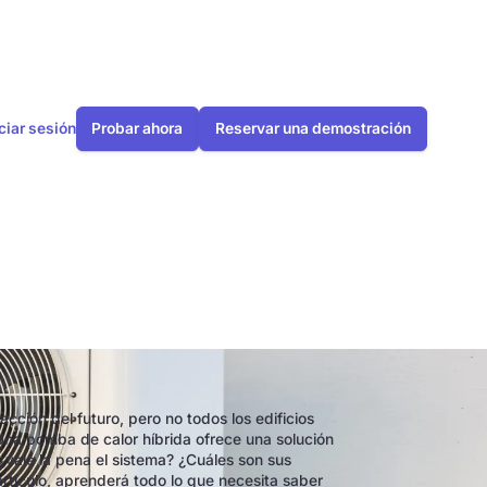
iciar sesión
Probar ahora
Reservar una demostración
ida?
cción del futuro, pero no todos los edificios
na bomba de calor híbrida ofrece una solución
¿vale la pena el sistema? ¿Cuáles son sus
artículo, aprenderá todo lo que necesita saber