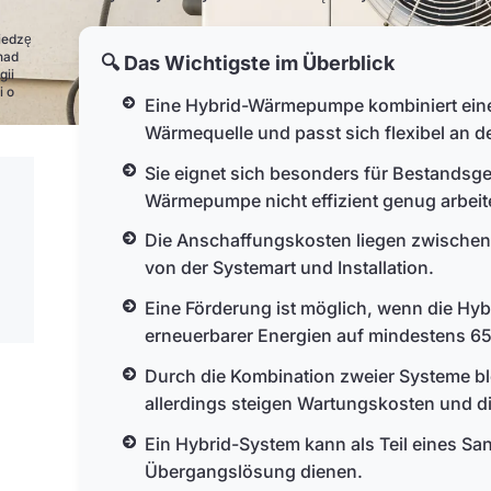
z
iedzę
nad
🔍 Das Wichtigste im Überblick
gii
i o
Eine Hybrid-Wärmepumpe kombiniert ein
Wärmequelle und passt sich flexibel an 
Sie eignet sich besonders für Bestandsge
Wärmepumpe nicht effizient genug arbeite
Die Anschaffungskosten liegen zwischen
von der Systemart und Installation.
Eine Förderung ist möglich, wenn die H
erneuerbarer Energien auf mindestens 65
Durch die Kombination zweier Systeme bl
allerdings steigen Wartungskosten und di
Ein Hybrid-System kann als Teil eines Sa
Übergangslösung dienen.