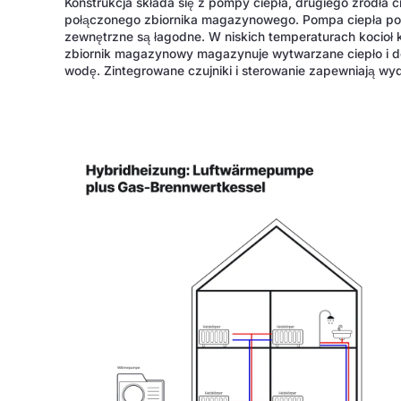
Konstrukcja składa się z pompy ciepła, drugiego źródła 
połączonego zbiornika magazynowego. Pompa ciepła po
zewnętrzne są łagodne. W niskich temperaturach kocioł
zbiornik magazynowy magazynuje wytwarzane ciepło i do
wodę. Zintegrowane czujniki i sterowanie zapewniają wy