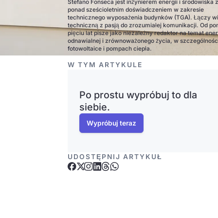
Stefano Fonseca jest inżynierem energii i środowiska 
ponad sześcioletnim doświadczeniem w zakresie
technicznego wyposażenia budynków (TGA). Łączy w
techniczną z pasją do zrozumiałej komunikacji. Od po
pięciu lat pisze jako niezależny redaktor na temat ener
odnawialnej i zrównoważonego życia, w szczególnośc
fotowoltaice i pompach ciepła.
W TYM ARTYKULE
Po prostu wypróbuj to dla
siebie.
Wypróbuj teraz
UDOSTĘPNIJ ARTYKUŁ