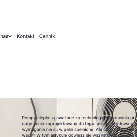
 nas
Kontakt
Cennik
ybrydowa pompa ciep
Pompy ciepła są uważane za technologię ogrzewania przy
optymalnie zaprojektowany do tego celu. Hybrydowa pom
wymagania nie są w pełni spełnione. Ale czy system jest op
wady? W tym artykule dowiesz się wszystkiego, co mus