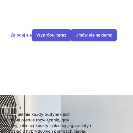
Zaloguj się
Wypróbuj teraz
Umów się na demo
ła?
szłości, ale nie każdy budynek jest
pa ciepła oferuje rozwiązanie, gdy
łacalny, jakie są koszty i jakie są jego zalety i
isz wiedzieć o hybrydowych pompach ciepła.