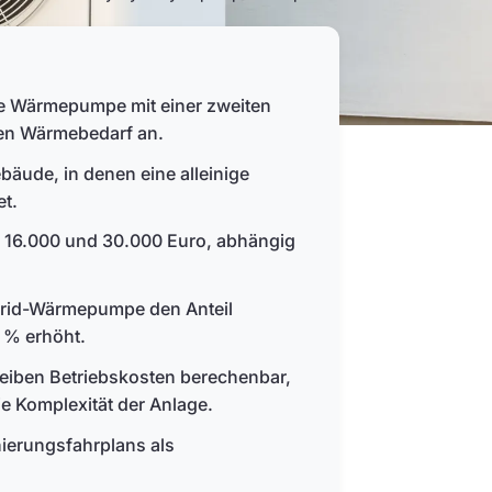
e Wärmepumpe mit einer zweiten
den Wärmebedarf an.
bäude, in denen eine alleinige
t.
 16.000 und 30.000 Euro, abhängig
ybrid-Wärmepumpe den Anteil
 % erhöht.
eiben Betriebskosten berechenbar,
e Komplexität der Anlage.
nierungsfahrplans als