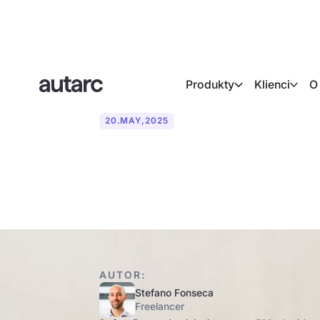
Produkty
Klienci
O
20
.
MAY
,
2025
Co to jest h
AUTOR:
Stefano Fonseca
Freelancer