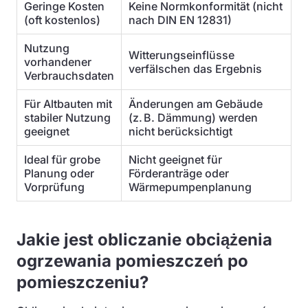
Geringe Kosten
Keine Normkonformität (nicht
(oft kostenlos)
nach DIN EN 12831)
Nutzung
Witterungseinflüsse
vorhandener
verfälschen das Ergebnis
Verbrauchsdaten
Für Altbauten mit
Änderungen am Gebäude
stabiler Nutzung
(z. B. Dämmung) werden
geeignet
nicht berücksichtigt
Ideal für grobe
Nicht geeignet für
Planung oder
Förderanträge oder
Vorprüfung
Wärmepumpenplanung
Jakie jest obliczanie obciążenia
ogrzewania pomieszczeń po
pomieszczeniu?