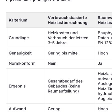
Verbrauchsbasierte
Raumw
Kriterium
Heizlastberechnung
Heizla
Heizkosten und
Bauphy
Grundlage
Verbrauch der letzten
Daten 
3–5 Jahre
EN 128
Genauigkeit
Gering bis mittel
Hoch
Normkonform
Nein
Ja
Heizlas
notwen
Gesamtbedarf des
Ausleg
Ergebnis
Gebäudes (keine
Heizfl
Raumaufteilung)
hydrau
Abglei
Aufwand
Gering
Hoch