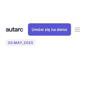
Umów się na demo
20
.
MAY
,
2025
Jaka jest różnica między
obliczaniem obciążenia
ogrzewania opartego na
zużyciu a obliczaniem
obciążenia ogrzewania po
pomieszczeniu?