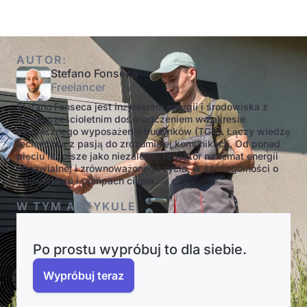
AUTOR:
Stefano Fonseca
Freelancer
Stefano Fonseca jest inżynierem energii i środowiska z
ponad sześcioletnim doświadczeniem w zakresie
technicznego wyposażenia budynków (TGA). Łączy wiedzę
techniczną z pasją do zrozumiałej komunikacji. Od ponad
pięciu lat pisze jako niezależny redaktor na temat energii
odnawialnej i zrównoważonego życia, w szczególności o
fotowoltaice i pompach ciepła.
W TYM ARTYKULE
Po prostu wypróbuj to dla siebie.
Wypróbuj teraz