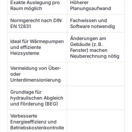
Exakte Auslegung pro
Höherer
Raum möglich
Planungsaufwand
Normgerecht nach DIN
Fachwissen und
EN 12831
Software notwendig
Änderungen am
Ideal für Wärmepumpen
Gebäude (z. B.
und effiziente
Fenster) machen
Heizsysteme
Neuberechnung nötig
Vermeidung von Über-
oder
Unterdimensionierung
Grundlage für
hydraulischen Abgleich
und Förderung (BEG)
Verbesserte
Energieeffizienz und
Betriebskostenkontrolle