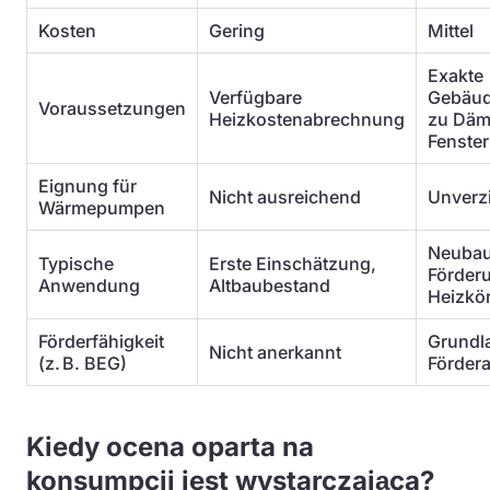
Kosten
Gering
Mittel
Exakte
Verfügbare
Gebäud
Voraussetzungen
Heizkostenabrechnung
zu Dä
Fenste
Eignung für
Nicht ausreichend
Unverz
Wärmepumpen
Neubau
Typische
Erste Einschätzung,
Förder
Anwendung
Altbaubestand
Heizkö
Förderfähigkeit
Grundl
Nicht anerkannt
(z. B. BEG)
Förder
Kiedy ocena oparta na
konsumpcji jest wystarczająca?