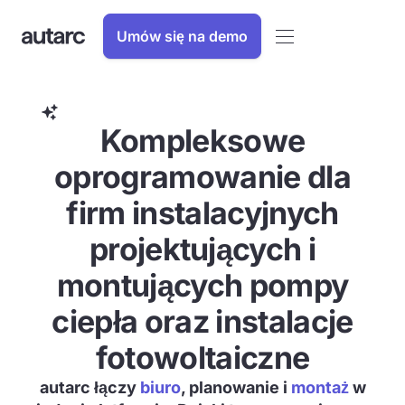
Umów się na demo
Pomoc finansowa
Kompleksowe
oprogramowanie dla
firm instalacyjnych
projektujących i
montujących pompy
ciepła oraz instalacje
fotowoltaiczne
autarc łączy
biuro
, planowanie i
montaż
w