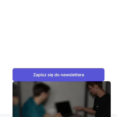
Chcesz być na bieżąco?
Zapisz się do
newslettera
W newsletterze autarc
regularnie
,
poznasz nowe funkcje oprogramowania
praktyczne wskazówki do codziennej
pracy oraz aktualne informacje
dotyczące dotacji i zmian prawnych. W
każdej chwili możesz zrezygnować.
Zapisz się do newslettera