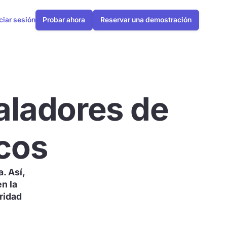
iciar sesión
Probar ahora
Reservar una demostración
taladores de
cos
. Así,
n la
ridad