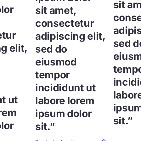
sit am
lor
sit amet,
conse
consectetur
adipis
tur
adipiscing elit,
sed d
g elit,
sed do
eius
eiusmod
temp
tempor
incid
incididunt ut
labor
t ut
labore lorem
ipsum
orem
ipsum dolor
sit.”
lor
sit.”