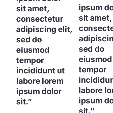
ipsum do
sit amet,
sit amet,
consectetur
consecte
adipiscing elit,
adipiscin
sed do
sed do
eiusmod
eiusmod
tempor
tempor
incididunt ut
incididun
labore lorem
labore l
ipsum dolor
ipsum do
sit.”
sit.”