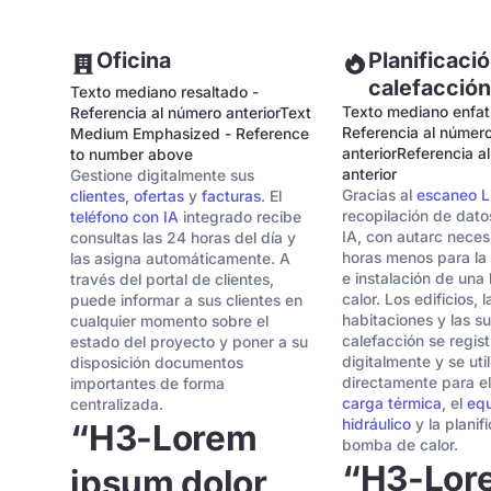
Oficina
Planificaci
calefacción
Texto mediano resaltado -
Texto mediano enfat
Referencia al número anteriorText
Referencia al númer
Medium Emphasized - Reference
anteriorReferencia a
to number above
anterior
Gestione digitalmente sus
Gracias al
escaneo L
clientes
,
ofertas
y
facturas
. El
recopilación de dato
teléfono con IA
integrado recibe
IA, con autarc neces
consultas las 24 horas del día y
horas menos para la 
las asigna automáticamente. A
e instalación de un
través del portal de clientes,
calor. Los edificios, l
puede informar a sus clientes en
habitaciones y las su
cualquier momento sobre el
calefacción se regis
estado del proyecto y poner a su
digitalmente y se uti
disposición documentos
directamente para e
importantes de forma
carga térmica
, el
equ
centralizada.
hidráulico
y la planif
“H3-Lorem
bomba de calor.
“H3-Lor
ipsum dolor