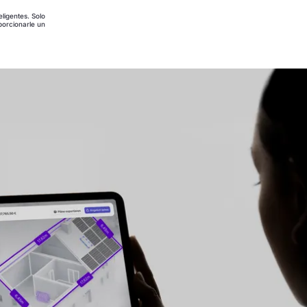
eligentes. Solo
porcionarle un