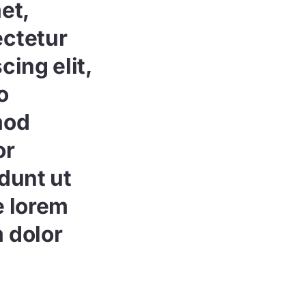
et,
ctetur
cing elit,
o
mod
or
idunt ut
e lorem
 dolor