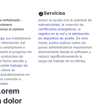
Servicios
o enfatizado -
autarc le ayuda con la solicitud de
l número
subvenciones
, la creación de
encia al número
certificados energéticos
, el
registro en la red
y la
eliminación
 App
sus instaladores
de depósitos de aceite
. De este
a información del
modo, podrá realizar todos los
su smartphone o
pasos administrativos importantes
mente el progreso de
directamente desde el software y
e protocolos de
reducir significativamente la
 forma sencilla y
carga de trabajo de su oficina.
osible
trabajar sin
s datos se
automáticamente en
na conexión a
nible.
Lorem
 dolor