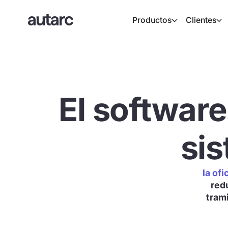
Productos
Clientes
El software
si
la ofi
red
tram