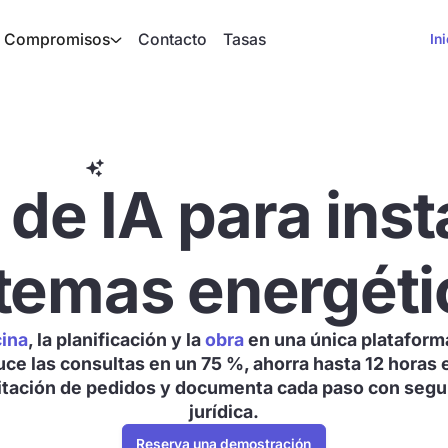
Compromisos
Contacto
Tasas
In
Equilibrado hidráulico
Ayuda a la financiación
 de IA para ins
stemas energéti
cina
, la planificación y la
obra
en una única plataforma
uce las consultas en un 75 %, ahorra hasta 12 horas e
itación de pedidos y documenta cada paso con segu
jurídica.
Reserva una demostración