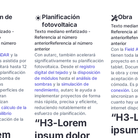
ón de
Planificación
Obra
fotovoltaica
Texto median
izado -
Texto mediano enfatizado -
Referencia a
o
Referencia al número
anteriorRefer
l número
anteriorReferencia al número
anterior
anterior
Con la
Field
iDAR
y la
Con autarc, también acelerará
tienen toda l
s asistida por
significativamente su planificación
proyecto en 
itará hasta 12
fotovoltaica. Desde el
registro
tablet. Docu
planificación
digital del tejado
y la
disposición
la obra y cre
a bomba de
de módulos
hasta el
análisis de
aceptación de
as
sombras
y la
simulación de
cómoda. Es p
perficies de
rendimiento
, autarc le ayuda a
conexión
. Lo
tran
implementar proyectos de forma
sincronizan 
lizan
más rápida, precisa y eficiente,
cuanto hay u
l
cálculo de la
reduciendo notablemente el
internet dispo
ilibrio
esfuerzo de planificación.
“H3-
icación de la
“H3-Lorem
ipsum
em
ipsum dolor