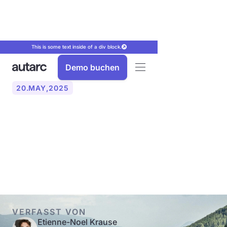
This is some text inside of a div block.
Demo buchen
20
.
MAY
,
2025
Warum Wärmepumpen in
Österreich die Zukunft des
Heizens sind
VERFASST VON
Etienne-Noel Krause