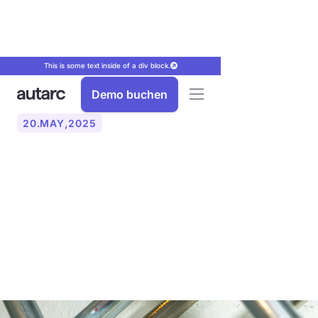
This is some text inside of a div block.
Demo buchen
20
.
MAY
,
2025
Was ist der Unterschied
zwischen einer Einrohr-
und einer
Zweirohrheizung?