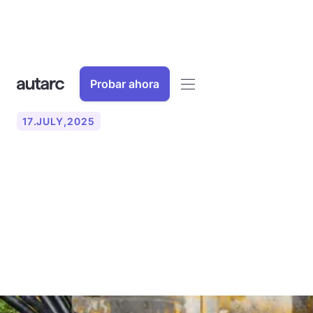
Probar ahora
17
.
JULY
,
2025
Perforación geotérmica
profunda para bombas de
calor: profundidad, proceso
y costo (2025)