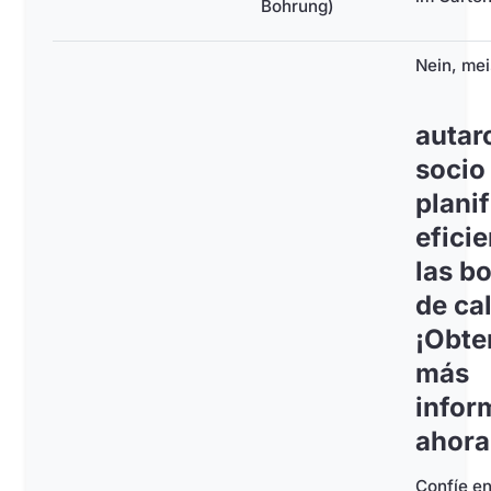
Bohrung)
Nein, mei
autar
socio
plani
efici
las b
de cal
¡Obte
más
infor
ahora
Confíe en