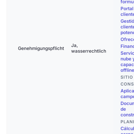
formu
Portal
client
Gesti
client
poten
Ofrec
Ja,
Finan
Genehmigungspflicht
wasserrechtlich
Servic
nube 
capac
offlin
SITIO
CONS
Aplic
camp
Docum
de
const
PLAN
Cálcul