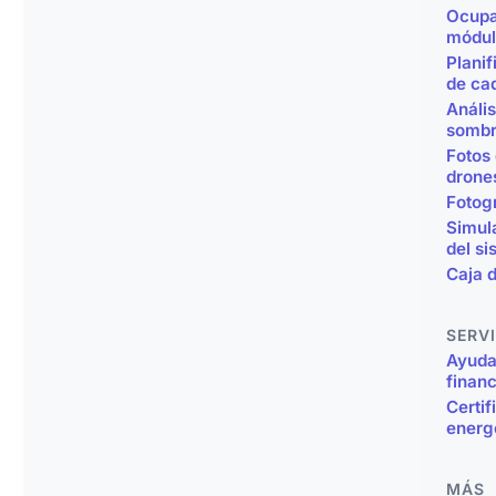
Ocupa
módul
Planif
de ca
Anális
somb
Fotos
drone
Fotog
Simul
del s
Caja 
SERV
Ayuda
financ
Certif
energ
MÁS