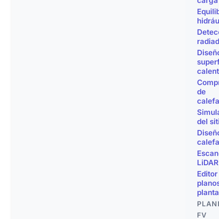
carga
Equili
hidráu
Detec
radia
Diseñ
superf
calen
Compr
de
calef
Simul
del sit
Diseñ
calef
Escan
LiDAR
Editor
plano
planta
PLAN
FV