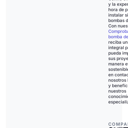
y la expe
hora de p
instalar 
bombas d
Con nues
Comproba
bomba de
reciba u
integral 
pueda im
sus proy
manera ef
sostenibl
en conta
nosotros
y benefíc
nuestros
conocimi
especiali
COMPA