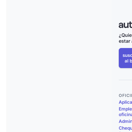
¿Quie
estar 
susc
al 
OFIC
Aplic
Emple
oficin
Admin
Chequ