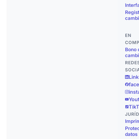
Interf
Regis
cambi
EN
COMP
Bono 
cambi
REDE
SOCI
Link
fac
ins
You
Tik
JURÍ
Impri
Prote
datos