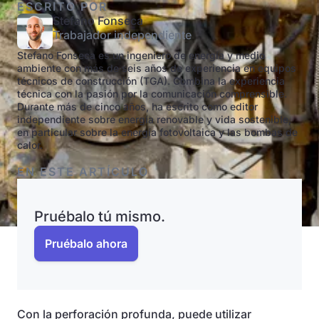
ESCRITO POR
Stefano Fonseca
Trabajador independiente
Stefano Fonseca es un ingeniero de energía y medio
ambiente con más de seis años de experiencia en equipos
técnicos de construcción (TGA). Combina la experiencia
técnica con la pasión por la comunicación comprensible.
Durante más de cinco años, ha escrito como editor
independiente sobre energía renovable y vida sostenible,
en particular sobre la energía fotovoltaica y las bombas de
calor.
EN ESTE ARTÍCULO
Pruébalo tú mismo.
Pruébalo ahora
Con la perforación profunda, puede utilizar