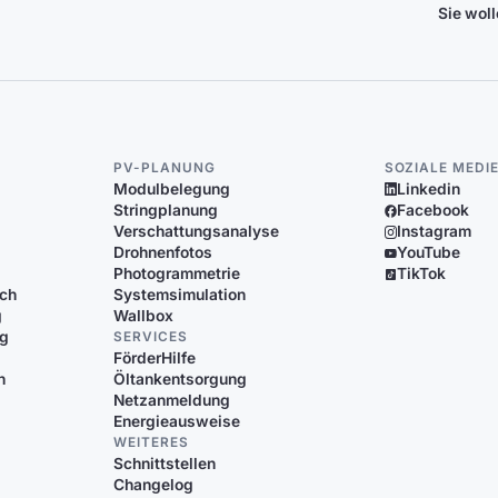
Sie wol
PV-PLANUNG
SOZIALE MEDI
Modulbelegung
Linkedin
Stringplanung
Facebook
Verschattungsanalyse
Instagram
Drohnenfotos
YouTube
Photogrammetrie
TikTok
ich
Systemsimulation
g
Wallbox
ng
SERVICES
FörderHilfe
n
Öltankentsorgung
Netzanmeldung
Energieausweise
WEITERES
Schnittstellen
Changelog