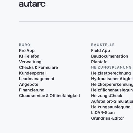
BÜRO
BAUSTELLE
Pro App
Field App
KI-Telefon
Baudokumentation
Verwaltung
Plantafel
Checks & Formulare
HEIZUNGSPLANUNG
Kundenportal
Heizlastberechnung
Leadmanagement
Hydraulischer Abgle
Angebote
Heizkörpererkennun
Finanzierung
Heizflächenauslegu
Cloudservice & Offlinefähigkeit
HeizungsCheck
Aufstellort-Simulatio
Heizungsauslegung
LiDAR-Scan
Grundriss-Editor