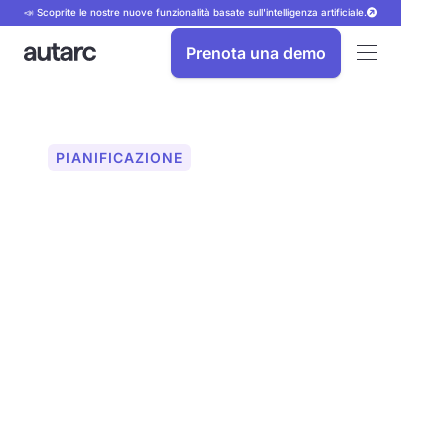
📣 Scoprite le nostre nuove funzionalità basate sull'intelligenza artificiale.
Prenota una demo
PIANIFICAZIONE
Analisi
dell'ombreggiamento
per sistemi fotovoltaici
autarc offre un'analisi precisa
dell'ombreggiatura utilizzando modelli
3D di droni. Le perdite di ombre vengono
incluse automaticamente. In questo
modo, è possibile ottimizzare la
pianificazione del fotovoltaico e