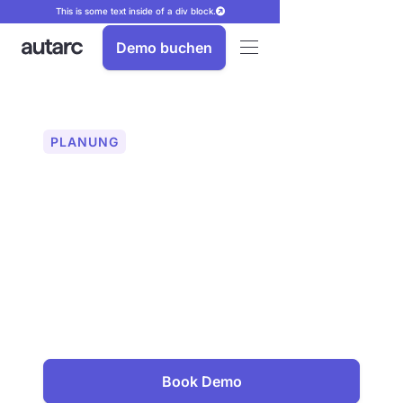
This is some text inside of a div block.
Demo buchen
PLANUNG
Verschattungsanalyse
für PV-Anlagen
autarc bietet präzise
Verschattungsanalyse mit 3D-
Drohnenmodellen. Schattenverluste
werden automatisch einbezogen. So
können Sie Ihre PV-Planung optimieren
und Sie den Ertrag maximieren.
Book Demo