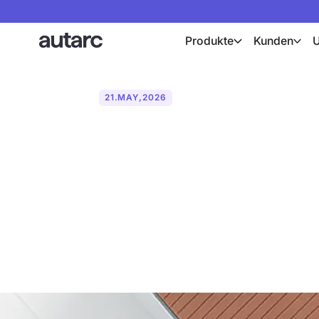
Produkte
Kunden
21
.
MAY
,
2026
autarc präsent
2026 die dur
für Solarteur