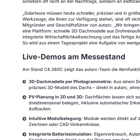
scheitern oft nicht an der Nachfrage, sondern an ineffizi
„Solarteure müssen heute schneller, präziser und in größer
Werkzeuge, die ihnen zur Verfügung stehen, sind oft nich
Mitgründer und Geschäftsführer von autarc. „Wir bringen a
eine Plattform: schnelle 3D-Dachmodelle aus Drohnenauf
integrierte Wirtschaftlichkeitsrechnung und das fertige A
So wird aus einem Tagesprojekt eine Aufgabe von wenig
Live-Demos am Messestand
Am Stand C4.380C zeigt das autarc-Team die Kernfunktio
3D-Dachmodelle per Photogrammetrie:
Aus einem Dr
präzises 3D-Modell des Dachs – direkt in autarc, ohn
PV-Planung in 2D und 3D:
Dachflächen lassen sich wa
dreidimensional belegen, inklusive automatischer E
Aufbauten.
Intuitive Modulbelegung:
Module werden direkt auf d
Zeichnen oder CAD-Vorkenntnisse.
Integrierte Batteriesimulation:
Eigenverbrauch, Autark