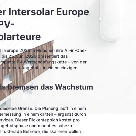
er Intersolar Europe
PV-
olarteure
lar Europe 2026 in München ihre All-in-One-
. bis 25. Juni 2026 präsentiert das
omplette PV-Wertschöpfungskette – von der
hriebenen Angebot – in einem einzigen,
ols bremsen das Wachstum
ieselbe Grenze: Die Planung läuft in einem
vermessung in einem dritten – ergänzt durch
rvices. Dieser Flickenteppich kostet pro
r Angebotsphase und macht es nahezu
. Gerade Betriebe, die skalieren wollen,