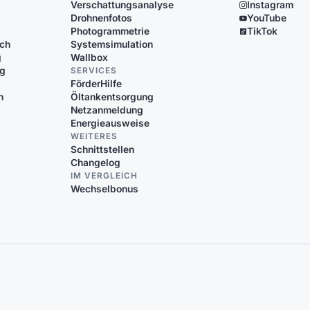
Verschattungsanalyse
Instagram
Drohnenfotos
YouTube
Photogrammetrie
TikTok
ich
Systemsimulation
g
Wallbox
ng
SERVICES
FörderHilfe
n
Öltankentsorgung
Netzanmeldung
Energieausweise
WEITERES
Schnittstellen
Changelog
IM VERGLEICH
Wechselbonus