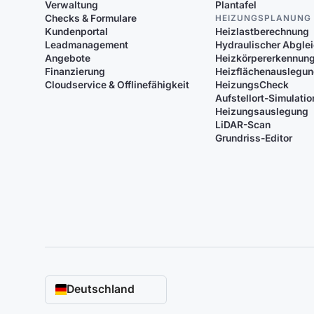
Verwaltung
Plantafel
Checks & Formulare
HEIZUNGSPLANUNG
Kundenportal
Heizlastberechnung
Leadmanagement
Hydraulischer Abgle
Angebote
Heizkörpererkennun
Finanzierung
Heizflächenauslegu
Cloudservice & Offlinefähigkeit
HeizungsCheck
Aufstellort-Simulatio
Heizungsauslegung
LiDAR-Scan
Grundriss-Editor
Deutschland