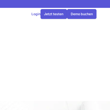
Login
Jetzt testen
Demo buchen
lar Europe
ngsplattform