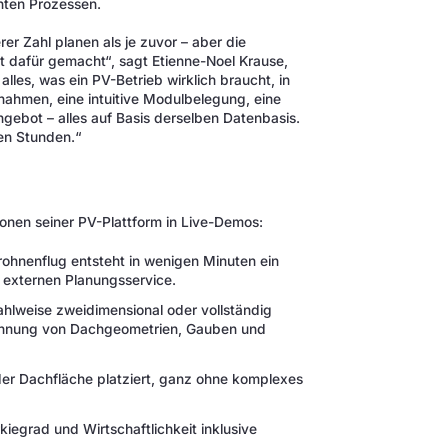
enten Prozessen.
er Zahl planen als je zuvor – aber die
t dafür gemacht“, sagt Etienne-Noel Krause,
lles, was ein PV-Betrieb wirklich braucht, in
nahmen, eine intuitive Modulbelegung, eine
ngebot – alles auf Basis derselben Datenbasis.
en Stunden.“
nen seiner PV-Plattform in Live-Demos:
ohnenflug entsteht in wenigen Minuten ein
e externen Planungsservice.
hlweise zweidimensional oder vollständig
rkennung von Dachgeometrien, Gauben und
er Dachfläche platziert, ganz ohne komplexes
iegrad und Wirtschaftlichkeit inklusive