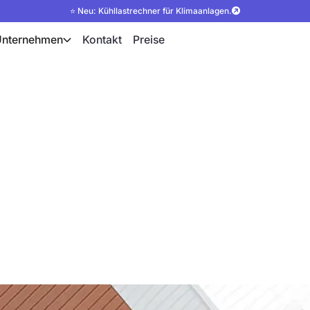
⭐ Neu: Kühllastrechner für Klimaanlagen.
Unternehmen
Kontakt
Preise
iert auf der Interso
chgängige PV-Planu
e