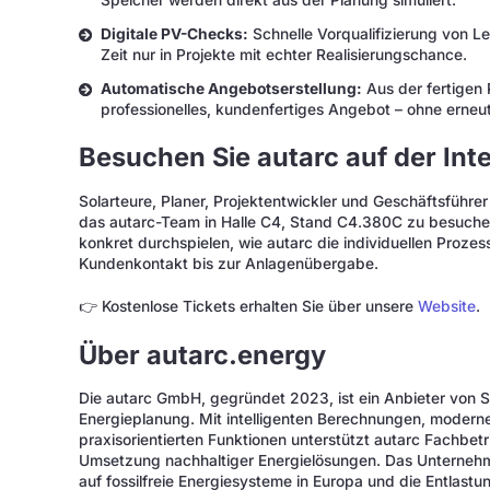
Speicher werden direkt aus der Planung simuliert.
Digitale PV-Checks:
Schnelle Vorqualifizierung von Le
Zeit nur in Projekte mit echter Realisierungschance.
Automatische Angebotserstellung:
Aus der fertigen 
professionelles, kundenfertiges Angebot – ohne erneu
Besuchen Sie autarc auf der Int
Solarteure, Planer, Projektentwickler und Geschäftsführe
das autarc-Team in Halle C4, Stand C4.380C zu besuchen.
konkret durchspielen, wie autarc die individuellen Prozes
Kundenkontakt bis zur Anlagenübergabe.
👉 Kostenlose Tickets erhalten Sie über unsere
Website
.
Über autarc.energy
Die autarc GmbH, gegründet 2023, ist ein Anbieter von S
Energieplanung. Mit intelligenten Berechnungen, modern
praxisorientierten Funktionen unterstützt autarc Fachbetr
Umsetzung nachhaltiger Energielösungen. Das Unternehm
auf fossilfreie Energiesysteme in Europa und die Entlas