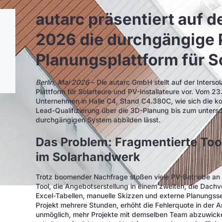
autarc präsentiert auf d
2026 die durchgängige 
Planungsplattform für S
Berlin, Mai 2026
– Die autarc GmbH stellt auf der Interso
Plattform für Solarteure und PV-Installateure vor. Vom 23
Unternehmen in Halle C4, Stand C4.380C, wie sich die k
Lead-Qualifizierung über die 3D-Planung bis zum untersc
durchgängigen System abbilden lässt.
Das Problem: Fragmentierte To
im Solarhandwerk
Trotz boomender Nachfrage stoßen viele PV-Betriebe an d
Tool, die Angebotserstellung in einem zweiten, die Dach
Excel-Tabellen, manuelle Skizzen und externe Planungsse
Projekt mehrere Stunden, erhöht die Fehlerquote in de
unmöglich, mehr Projekte mit demselben Team abzuwickeln