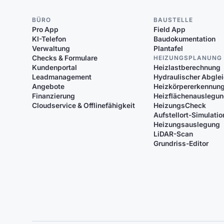
BÜRO
BAUSTELLE
Pro App
Field App
KI-Telefon
Baudokumentation
Verwaltung
Plantafel
Checks & Formulare
HEIZUNGSPLANUNG
Kundenportal
Heizlastberechnung
Leadmanagement
Hydraulischer Abgle
Angebote
Heizkörpererkennun
Finanzierung
Heizflächenauslegu
Cloudservice & Offlinefähigkeit
HeizungsCheck
Aufstellort-Simulatio
Heizungsauslegung
LiDAR-Scan
Grundriss-Editor