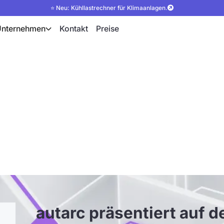
⭐ Neu: Kühllastrechner für Klimaanlagen.
Unternehmen
Kontakt
Preise
tiert auf der E-Worl
igitalen PV-Planung
autarc präsentiert auf d