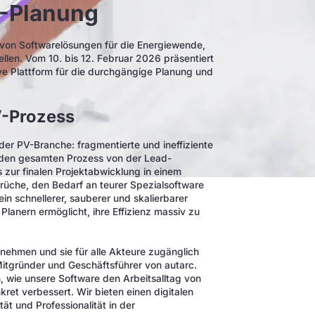
V-Planung
 von Softwarelösungen für die Energiewende,
llen. Vom 10. bis 12. Februar 2026 präsentiert
ve Plattform für die durchgängige Planung und
V-Prozess
der PV-Branche: fragmentierte und ineffiziente
 den gesamten Prozess von der Lead-
 zur finalen Projektabwicklung in einem
rüche, den Bedarf an teurer Spezialsoftware
n schnellerer, sauberer und skalierbarer
Planern ermöglicht, ihre Effizienz massiv zu
 nehmen und sie für alle Akteure zugänglich
Mitgründer und Geschäftsführer von autarc.
en, wie unsere Software den Arbeitsalltag von
kret verbessert. Wir bieten einen digitalen
tät und Professionalität in der