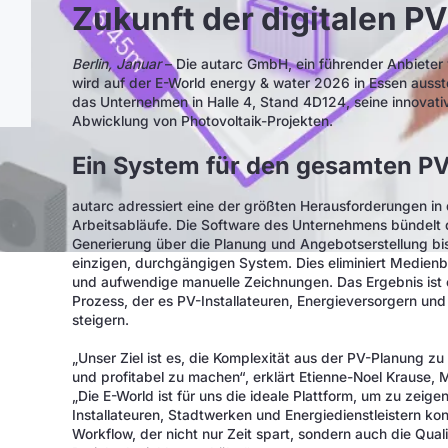
Zukunft der digitalen P
Berlin, Januar
– Die autarc GmbH, ein führender Anbieter
wird auf der E-World energy & water 2026 in Essen ausste
das Unternehmen in Halle 4, Stand 4D124, seine innovati
Abwicklung von Photovoltaik-Projekten.
Ein System für den gesamten P
autarc adressiert eine der größten Herausforderungen in 
Arbeitsabläufe. Die Software des Unternehmens bündelt
Generierung über die Planung und Angebotserstellung bis
einzigen, durchgängigen System. Dies eliminiert Medienb
und aufwendige manuelle Zeichnungen. Das Ergebnis ist ei
Prozess, der es PV-Installateuren, Energieversorgern und 
steigern.
„Unser Ziel ist es, die Komplexität aus der PV-Planung zu
und profitabel zu machen“, erklärt Etienne-Noel Krause, 
„Die E-World ist für uns die ideale Plattform, um zu zeig
Installateuren, Stadtwerken und Energiedienstleistern kon
Workflow, der nicht nur Zeit spart, sondern auch die Quali