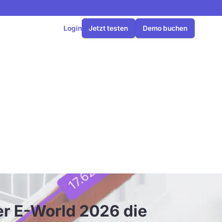
Login
Jetzt testen
Demo buchen
d 2026 die
er E-World 2026 die