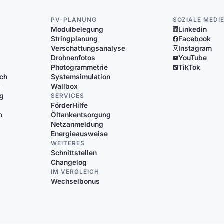
PV-PLANUNG
SOZIALE MEDI
Modulbelegung
Linkedin
Stringplanung
Facebook
Verschattungsanalyse
Instagram
Drohnenfotos
YouTube
Photogrammetrie
TikTok
ich
Systemsimulation
g
Wallbox
ng
SERVICES
FörderHilfe
n
Öltankentsorgung
Netzanmeldung
Energieausweise
WEITERES
Schnittstellen
Changelog
IM VERGLEICH
Wechselbonus