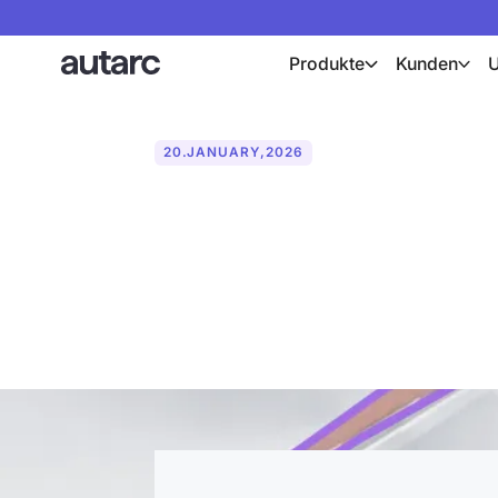
Produkte
Kunden
20
.
JANUARY
,
2026
autarc präsen
Zukunft der d