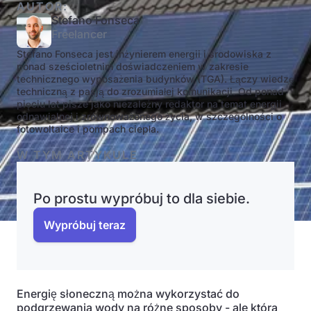
AUTOR:
Stefano Fonseca
Freelancer
Stefano Fonseca jest inżynierem energii i środowiska z
ponad sześcioletnim doświadczeniem w zakresie
technicznego wyposażenia budynków (TGA). Łączy wiedzę
techniczną z pasją do zrozumiałej komunikacji. Od ponad
pięciu lat pisze jako niezależny redaktor na temat energii
odnawialnej i zrównoważonego życia, w szczególności o
fotowoltaice i pompach ciepła.
W TYM ARTYKULE
Po prostu wypróbuj to dla siebie.
Wypróbuj teraz
Energię słoneczną można wykorzystać do
podgrzewania wody na różne sposoby - ale która