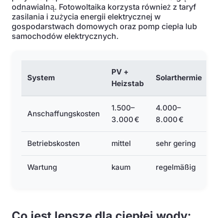
odnawialną. Fotowoltaika korzysta również z taryf
zasilania i zużycia energii elektrycznej w
gospodarstwach domowych oraz pomp ciepła lub
samochodów elektrycznych.
PV +
System
Solarthermie
Heizstab
1.500–
4.000–
Anschaffungskosten
3.000 €
8.000 €
Betriebskosten
mittel
sehr gering
Wartung
kaum
regelmäßig
Co jest lepsze dla ciepłej wody: