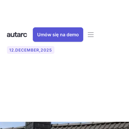
Umów się na demo
12
.
DECEMBER
,
2025
Ciepła woda z
fotowoltaiczną lub
słoneczną energią cieplną:
Co jest bardziej opłacalne?