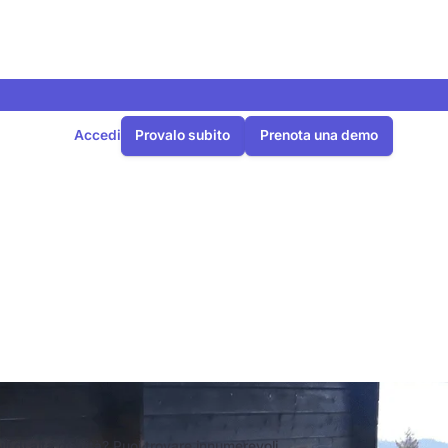
Accedi
Provalo subito
Prenota una demo
oduli
 Germania
 di alta qualità? Puoi trovare innumerevoli