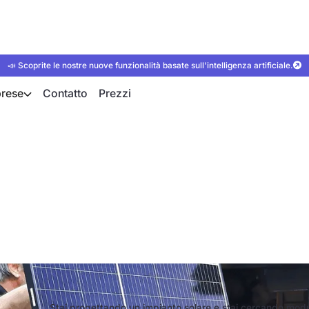
📣 Scoprite le nostre nuove funzionalità basate sull'intelligenza artificiale.
rese
Contatto
Prezzi
tanti produttori di m
n tutto il mondo e in
Stai progettando un impianto solare e stai cercando moduli