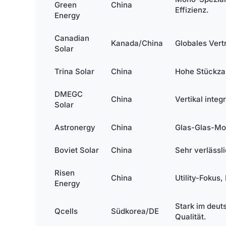
Green
China
Effizienz.
Energy
Canadian
Kanada/China
Globales Vertr
Solar
Trina Solar
China
Hohe Stückza
DMEGC
China
Vertikal integ
Solar
Astronergy
China
Glas-Glas-Mod
Boviet Solar
China
Sehr verlässl
Risen
China
Utility-Fokus
Energy
Stark im deut
Qcells
Südkorea/DE
Qualität.