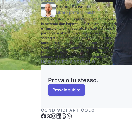
Stefano Fonseca
Libero professionista
Stefano Fonseca è uno specialista della visibilità dell'I
le aziende con impatto. Ha studiato ingegneria per l'e
e l'ambiente e ha lavorato nel settore per oltre 10 anni
particolare attenzione alle energie rinnovabili, alla vita
sostenibile e all'innovazione sociale. Traduce tecnolog
complesse in un linguaggio comprensibile e stimolante
Questo tipo di contenuto crea fiducia, pertinenza e ris
la base per la visibilità dell'IA. Ecco come sono consigli
aziende di LLM come Gemini, Claude e ChatGPT.
IN QUESTO ARTICOLO
Provalo tu stesso.
Provalo subito
CONDIVIDI ARTICOLO