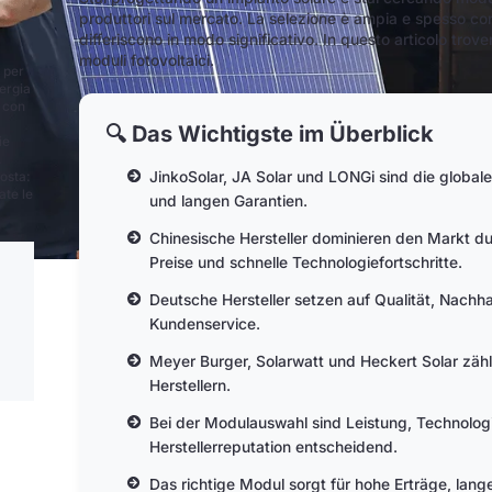
produttori sul mercato. La selezione è ampia e spesso conf
differiscono in modo significativo. In questo articolo trov
moduli fotovoltaici.
A per
nergia
, con
🔍 Das Wichtigste im Überblick
ie
.
JinkoSolar, JA Solar und LONGi sind die globa
posta:
ate le
und langen Garantien.
Chinesische Hersteller dominieren den Markt d
Preise und schnelle Technologiefortschritte.
Deutsche Hersteller setzen auf Qualität, Nachha
Kundenservice.
Meyer Burger, Solarwatt und Heckert Solar zä
Herstellern.
Bei der Modulauswahl sind Leistung, Technologie
Herstellerreputation entscheidend.
Das richtige Modul sorgt für hohe Erträge, lan