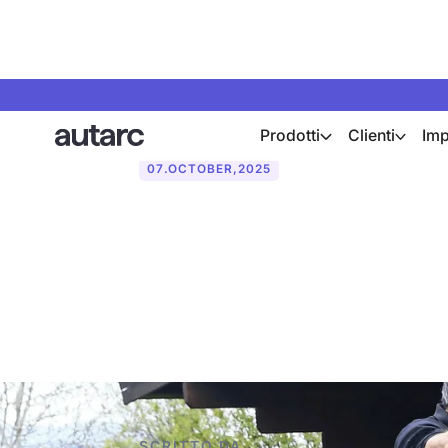
Prodotti
Clienti
Imp
07
.
OCTOBER
,
2025
I 19 più impor
fotovoltaici i
SCRITTO DA