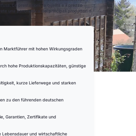
usa. Le prestazioni, la qualità e il prezzo
erete una panoramica dei principali produttori di
len Marktführer mit hohen Wirkungsgraden
urch hohe Produktionskapazitäten, günstige
ltigkeit, kurze Lieferwege und starken
hlen zu den führenden deutschen
, Garantien, Zertifikate und
ge Lebensdauer und wirtschaftliche