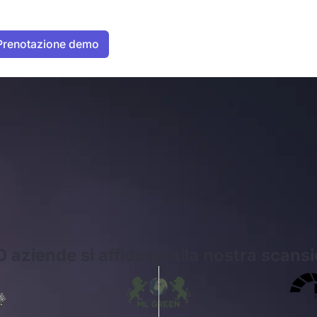
0 aziende si affidano alla nostra scans