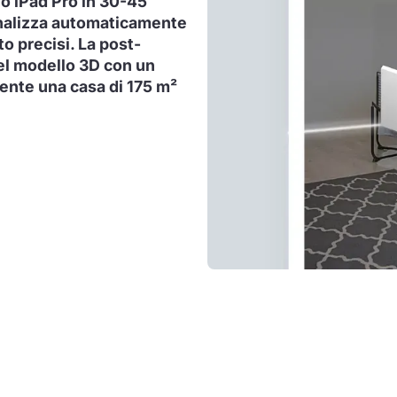
 o iPad Pro in 30-45
 analizza automaticamente
to precisi. La post-
el modello 3D con un
ente una casa di 175 m²