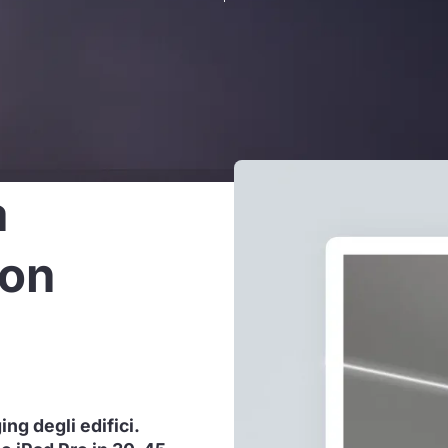
a
con
ng degli edifici.