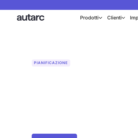
Prodotti
Clienti
Imp
PIANIFICAZIONE
Acquisisci faci
la scansione L
Acquisisci automaticamente le geometri
l'iPhone o l'iPad. Calcolo del carico te
idraulico in soli 15 minuti. Non sono nece
misurazione.