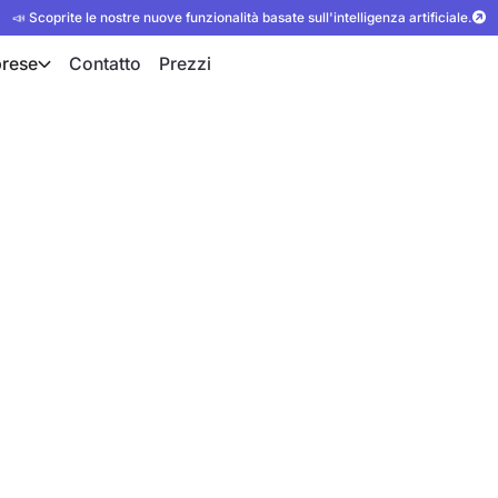
📣 Scoprite le nostre nuove funzionalità basate sull'intelligenza artificiale.
rese
Contatto
Prezzi
lmente i dati con
iDAR
e delle stanze con
rmico e bilanciamento
ssari dispositivi di