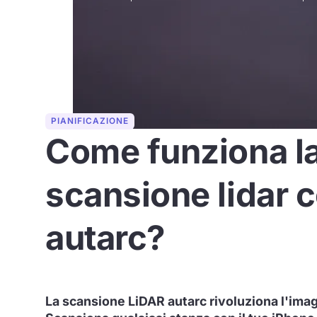
PIANIFICAZIONE
Come funziona l
scansione lidar 
autarc?
La scansione LiDAR autarc rivoluziona l'imagi