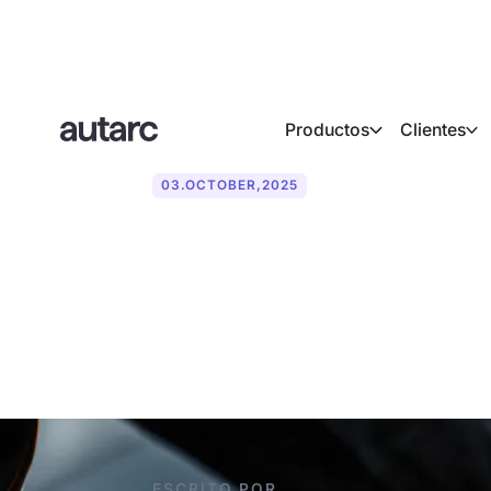
Productos
Clientes
03
.
OCTOBER
,
2025
Energía fotovo
¿cuál es mejo
ESCRITO POR