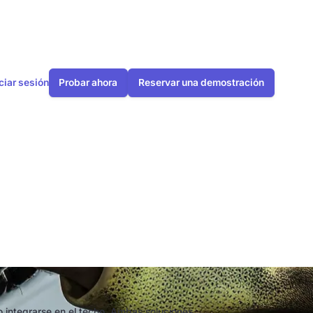
iciar sesión
Probar ahora
Reservar una demostración
n tejado:
o integrarse en el techo. Ambas soluciones