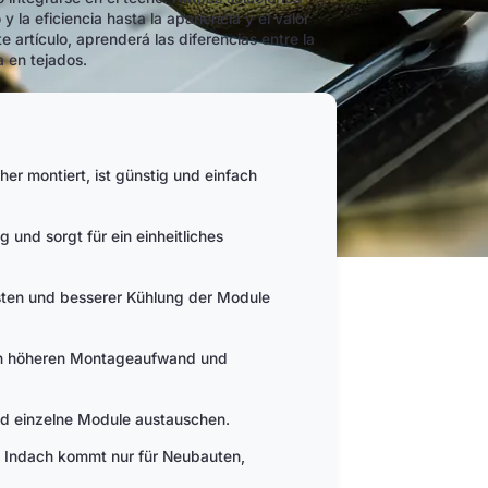
 la eficiencia hasta la apariencia y el valor
artículo, aprenderá las diferencias entre la
a en tejados.
r montiert, ist günstig und einfach
und sorgt für ein einheitliches
ten und besserer Kühlung der Module
nen höheren Montageaufwand und
nd einzelne Module austauschen.
, Indach kommt nur für Neubauten,