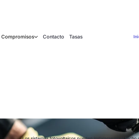
Compromisos
Contacto
Tasas
In
ltaica en tejado o e
r?
Los sistemas fotovoltaicos pueden instalarse en el techo 