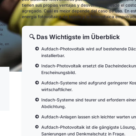
tienen sus propias ventajas y desventajas, desde el costo y
agregado. Cuál es mejor depende del caso de uso. En este 
energía fotovoltaica de tejado y la fotovoltaica empotrad
ipos
ia
le.
🔍 Das Wichtigste im Überblick
le, en
Aufdach-Photovoltaik wird auf bestehende Däche
e
installierbar.
Indach-Photovoltaik ersetzt die Dacheindeckung 
Erscheinungsbild.
Aufdach-Systeme sind aufgrund geringerer Kos
wirtschaftlicher.
Indach-Systeme sind teurer und erfordern ei
Abdichtung.
Aufdach-Anlagen lassen sich leichter warten u
Aufdach-Photovoltaik ist die gängigste Lösung
Sanierungen und Denkmalschutz in Frage.