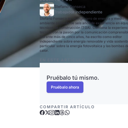
Stefano Fonseca
Trabajador independiente
Stefano Fonseca es un ingeniero de energía y medio
ambiente con más de seis años de experiencia en equ
técnicos de construcción (TGA). Combina la experienc
técnica con la pasión por la comunicación comprensib
Durante más de cinco años, ha escrito como editor
independiente sobre energía renovable y vida sostenib
particular sobre la energía fotovoltaica y las bombas d
calor.
EN ESTE ARTÍCULO
Pruébalo tú mismo.
Pruébalo ahora
COMPARTIR ARTÍCULO