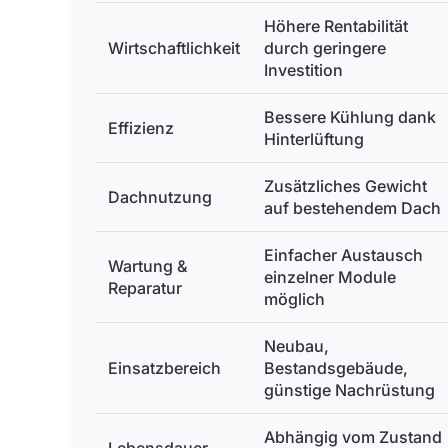
Höhere Rentabilität
Wirtschaftlichkeit
durch geringere
Investition
Bessere Kühlung dank
Effizienz
Hinterlüftung
Zusätzliches Gewicht
Dachnutzung
auf bestehendem Dach
Einfacher Austausch
Wartung &
einzelner Module
Reparatur
möglich
Neubau,
Einsatzbereich
Bestandsgebäude,
günstige Nachrüstung
Abhängig vom Zustand