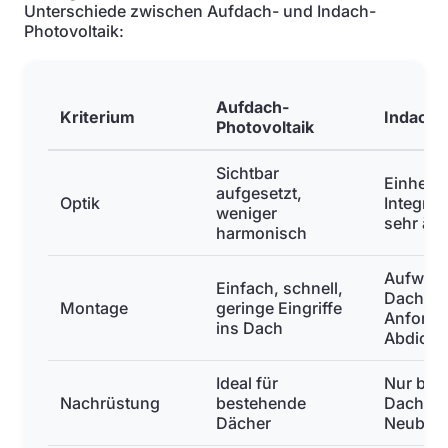
Unterschiede zwischen Aufdach- und Indach-
Photovoltaik:
Aufdach-
Kriterium
Indach-
Photovoltaik
Sichtbar
Einheitl
aufgesetzt,
Optik
Integrat
weniger
sehr äst
harmonisch
Aufwendi
Einfach, schnell,
Dachhau
Montage
geringe Eingriffe
Anforde
ins Dach
Abdicht
Ideal für
Nur bei
Nachrüstung
bestehende
Dachsan
Dächer
Neubau 