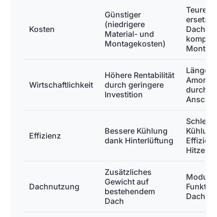
Teurer 
Günstiger
ersetze
(niedrigere
Kosten
Dachmat
Material- und
komplex
Montagekosten)
Montag
Längere
Höhere Rentabilität
Amortisa
Wirtschaftlichkeit
durch geringere
durch h
Investition
Anschaf
Schlech
Bessere Kühlung
Kühlung,
Effizienz
dank Hinterlüftung
Effizien
Hitze
Zusätzliches
Module
Gewicht auf
Dachnutzung
Funktion
bestehendem
Dachei
Dach