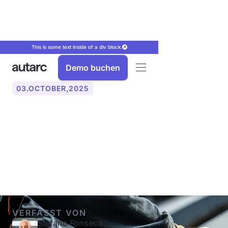
This is some text inside of a div block.
Demo buchen
03
.
OCTOBER
,
2025
Aufdach- oder Indach-
Photovoltaik: was ist
besser?
VERFASST VON
Stefano Fonseca