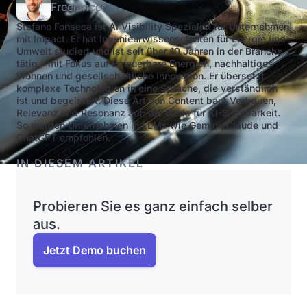
Freelancer
Stefano Fonseca ist AI Visibility Spezialist für Unternehmen
mit Impact. Er hat Ingenieurwissenschaften für Energie und
Umwelt studiert und ist seit über 10 Jahren in der Branche
tätig – mit Fokus auf Erneuerbare Energien, nachhaltiges
Wohnen und gesellschaftliche Innovation. Er übersetzt
komplexe Technologien in eine Sprache, die verständlich
ist und begeistert. Diese Art von Content baut Vertrauen,
Relevanz und Resonanz auf: die Basis für KI-Sichtbarkeit.
So werden Unternehmen in LLMs wie Gemini, Claude und
ChatGPT empfohlen.
IN DIESEM ARTIKEL
Probieren Sie es ganz einfach selber
aus.
Jetzt Demo buchen