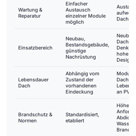
Einfacher
Austaus
Wartung &
Austausch
aufwendi
Reparatur
einzelner Module
Dach int
möglich
Neubau
Neubau,
Dachsan
Bestandsgebäude,
Einsatzbereich
Denkmal
günstige
hohe An
Nachrüstung
Design
Abhängig vom
Module 
Lebensdauer
Zustand der
Dachhau
Dach
vorhandenen
Lebensd
Eindeckung
an PV-A
Höhere
Anforde
Brandschutz &
Standardisiert,
Abdicht
Normen
etabliert
Wassers
Brandsc