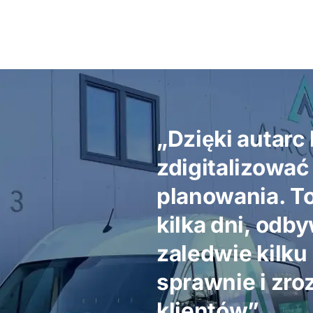
„Dzięki autarc
zdigitalizować
planowania. To
kilka dni, odby
zaledwie kilku
sprawnie i zro
klientów”.