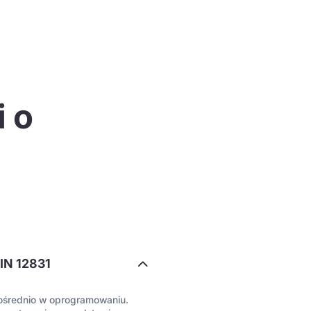
i o
DIN 12831
pośrednio w oprogramowaniu.