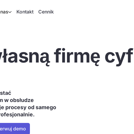
 nas
Kontakt
Cennik
łasną firmę cy
ostać
ym w obsłudze
je procesy od samego
rofesjonalnie.