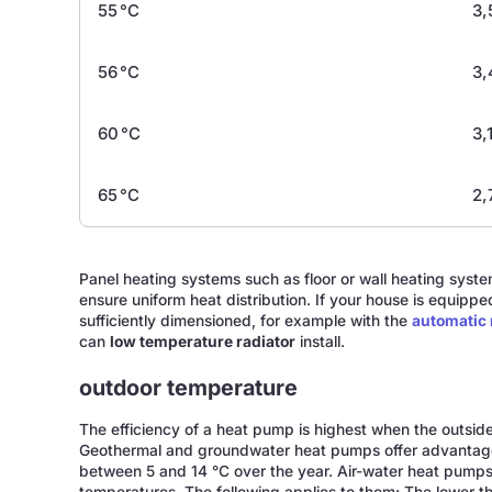
55 °C
3,
56 °C
3,
60 °C
3,
65 °C
2,
Panel heating systems such as floor or wall heating sys
ensure uniform heat distribution. If your house is equipp
sufficiently dimensioned, for example with the
automatic 
can
low temperature radiator
install.
outdoor temperature
The efficiency of a heat pump is highest when the outsid
Geothermal and groundwater heat pumps offer advantages
between 5 and 14 °C over the year. Air-water heat pumps, 
temperatures. The following applies to them: The lower t