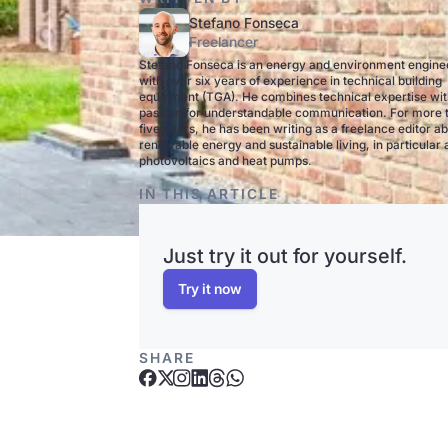
Stefano Fonseca
Freelancer
Stefano Fonseca is an energy and environment engine
with over six years of experience in technical building
equipment (TGA). He combines technical expertise wit
passion for understandable communication. For more 
five years, he has been writing as a freelance editor a
renewable energy and sustainable living, in particular
photovoltaics and heat pumps.
IN THIS ARTICLE
Just try it out for yourself.
Try it now
SHARE