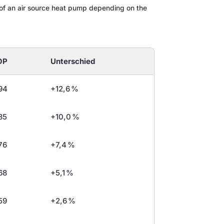
 of an air source heat pump depending on the
OP
Unterschied
94
+12,6 %
85
+10,0 %
76
+7,4 %
68
+5,1 %
59
+2,6 %