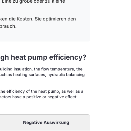
 Eine zu große oder zu kleine
en die Kosten. Sie optimieren den
brauch.
igh heat pump efficiency?
ilding insulation, the flow temperature, the
uch as heating surfaces, hydraulic balancing
the efficiency of the heat pump, as well as a
tors have a positive or negative effect:
Negative Auswirkung