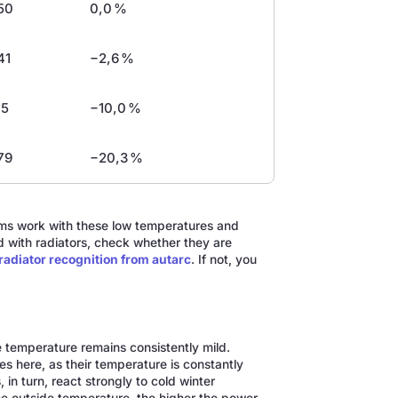
50
0,0 %
41
−2,6 %
15
−10,0 %
79
−20,3 %
tems work with these low temperatures and
ed with radiators, check whether they are
radiator recognition from autarc
. If not, you
e temperature remains consistently mild.
 here, as their temperature is constantly
in turn, react strongly to cold winter
he outside temperature, the higher the power