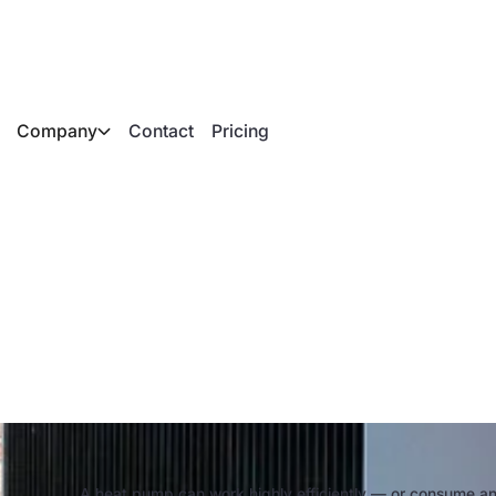
Company
Contact
Pricing
requirements for hi
A heat pump can work highly efficiently — or consume an