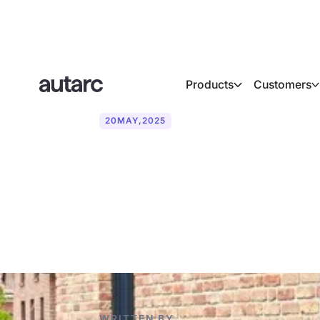
Products
Customers
20
MAY
,
2025
What are the 
efficiency?
WRITTEN BY