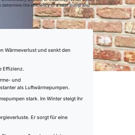
ors determine the efficiency of a heat pump and
n Wärmeverlust und senkt den
 Effizienz.
ärme- und
tanter als Luftwärmepumpen.
epumpen stark. Im Winter steigt ihr
gieverluste. Er sorgt für eine