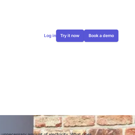
Log in
Try it now
Book a demo
gh heat pump
 unnecessary amount of electricity. What does