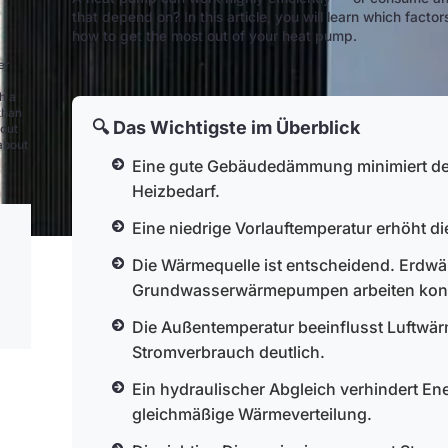
that depend on? In this article, you will learn which fact
how to get the most out of your heat pump.
er
h a
than
🔍 Das Wichtigste im Überblick
bout
 about
Eine gute Gebäudedämmung minimiert de
Heizbedarf.
Eine niedrige Vorlauftemperatur erhöht die
Die Wärmequelle ist entscheidend. Erdw
Grundwasserwärmepumpen arbeiten kons
Die Außentemperatur beeinflusst Luftwärm
Stromverbrauch deutlich.
Ein hydraulischer Abgleich verhindert Ener
gleichmäßige Wärmeverteilung.