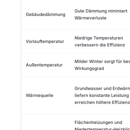
Gute Dämmung minimiert
Gebäudedämmung
Wärmeverluste
Niedrige Temperaturen
Vorlauftemperatur
verbessern die Effizienz
Milder Winter sorgt für be
Außentemperatur
Wirkungsgrad
Grundwasser und Erdwär
Wärmequelle
liefern konstante Leistung
erreichen höhere Effizien
Flächenheizungen und
Niedertemperatur-Heizkör