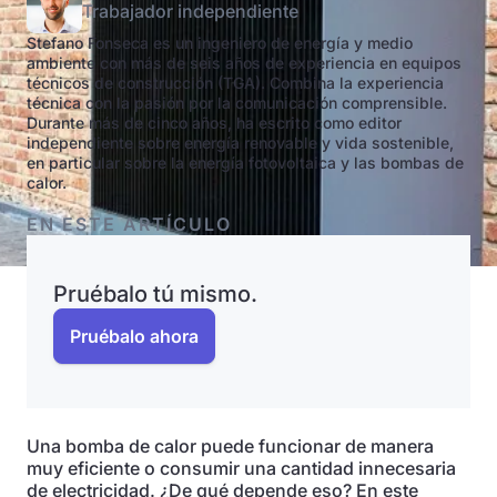
Trabajador independiente
Stefano Fonseca es un ingeniero de energía y medio
ambiente con más de seis años de experiencia en equipos
técnicos de construcción (TGA). Combina la experiencia
técnica con la pasión por la comunicación comprensible.
Durante más de cinco años, ha escrito como editor
independiente sobre energía renovable y vida sostenible,
en particular sobre la energía fotovoltaica y las bombas de
calor.
EN ESTE ARTÍCULO
Pruébalo tú mismo.
Pruébalo ahora
Una bomba de calor puede funcionar de manera
muy eficiente o consumir una cantidad innecesaria
de electricidad. ¿De qué depende eso? En este