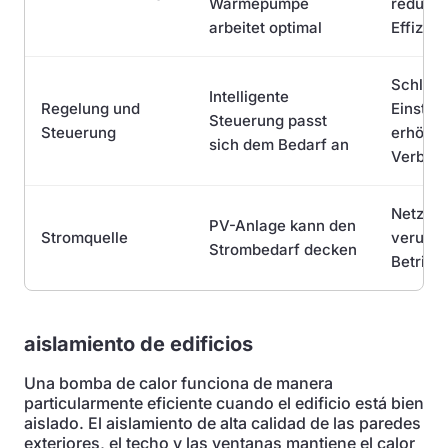
Wärmepumpe
reduzier
arbeitet optimal
Effizien
Schlech
Intelligente
Regelung und
Einstel
Steuerung passt
Steuerung
erhöhe
sich dem Bedarf an
Verbra
Netzst
PV-Anlage kann den
Stromquelle
verursa
Strombedarf decken
Betrieb
aislamiento de edificios
Una bomba de calor funciona de manera
particularmente eficiente cuando el edificio está bien
aislado. El aislamiento de alta calidad de las paredes
exteriores, el techo y las ventanas mantiene el calor