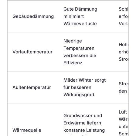
Gute Dämmung
Schlec
Gebäudedämmung
minimiert
erforde
Wärmeverluste
Vorlauf
Niedrige
Hohe T
Temperaturen
Vorlauftemperatur
erhöhe
verbessern die
Stromv
Effizienz
Milder Winter sorgt
Strenge
Außentemperatur
für besseren
den Wä
Wirkungsgrad
Luft als
Grundwasser und
Wärmeq
Erdwärme liefern
unterli
Wärmequelle
konstante Leistung
Schwan