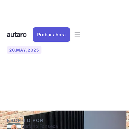
Probar ahora
20
.
MAY
,
2025
¿Cuáles son los requisitos
para una bomba de calor de
alta eficiencia?
ESCRITO POR
Stefano Fonseca