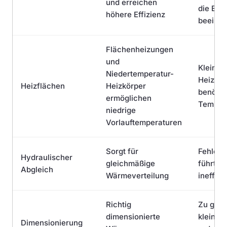
und erreichen
die Effi
höhere Effizienz
beeinfl
Flächenheizungen
und
Kleine 
Niedertemperatur-
Heizkör
Heizflächen
Heizkörper
benötig
ermöglichen
Temper
niedrige
Vorlauftemperaturen
Sorgt für
Fehlend
Hydraulischer
gleichmäßige
führt zu
Abgleich
Wärmeverteilung
ineffiz
Richtig
Zu groß
dimensionierte
kleine 
Dimensionierung