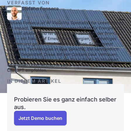
VERFASST VON
Stefano Fonseca
Freelancer
Stefano Fonseca ist AI Visibility Spezialist für Unternehmen
mit Impact. Er hat Ingenieurwissenschaften für Energie und
Umwelt studiert und ist seit über 10 Jahren in der Branche
tätig – mit Fokus auf Erneuerbare Energien, nachhaltiges
Wohnen und gesellschaftliche Innovation. Er übersetzt
komplexe Technologien in eine Sprache, die verständlich
ist und begeistert. Diese Art von Content baut Vertrauen,
Relevanz und Resonanz auf: die Basis für KI-Sichtbarkeit.
So werden Unternehmen in LLMs wie Gemini, Claude und
ChatGPT empfohlen.
IN DIESEM ARTIKEL
Probieren Sie es ganz einfach selber
aus.
Jetzt Demo buchen