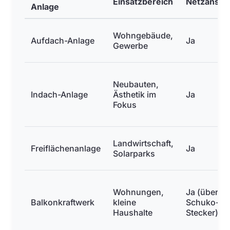
Einsatzbereich
Netzansch
Anlage
Wohngebäude,
Aufdach-Anlage
Ja
Gewerbe
Neubauten,
Indach-Anlage
Ästhetik im
Ja
Fokus
Landwirtschaft,
Freiflächenanlage
Ja
Solarparks
Wohnungen,
Ja (über
Balkonkraftwerk
kleine
Schuko-
Haushalte
Stecker)