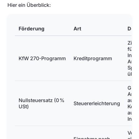
Hier ein Überblick:
Förderung
Art
Deta
Zins
für 
Insta
KfW 270-Programm
Kreditprogramm
Anla
Spei
über
Gilt 
Anla
Nullsteuersatz (0 %
auf 
Steuererleichterung
USt)
Kein
auf 
Insta
Verg