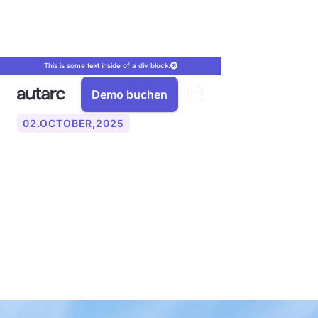
This is some text inside of a div block.
Demo buchen
02
.
OCTOBER
,
2025
Was ist eine PV-Anlage?
Funktion, Kosten und
Förderungen einfach
erklärt