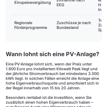
Einnahme nach
eing
Einspeisevergütung
EEG
Höhe
Inbe
Teil
Regionale
Zuschüsse je nach
Zusc
Förderprogramme
Bundesland
Spei
Wann lohnt sich eine PV-Anlage?
Eine PV-Anlage lohnt sich, wenn der Preis unter
1.600 Euro pro installiertem Kilowatt Peak liegt und
der jährliche Stromverbrauch bei mindestens 3.000
kWh liegt. In solchen Fällen erreicht die Anlage eine
hohe Eigenverbrauchsquote und amortisiert sich in
der Regel innerhalb von 15 bis 20 Jahren.
Besonders rentabel ist die Investition, wenn Sie
zusätzlich einen hohen Eigenverbrauch haben –