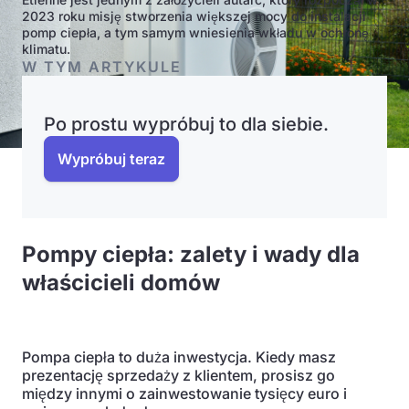
2023 roku misję stworzenia większej mocy do instalacji
pomp ciepła, a tym samym wniesienia wkładu w ochronę
klimatu.
W TYM ARTYKULE
Po prostu wypróbuj to dla siebie.
Wypróbuj teraz
Pompy ciepła: zalety i wady dla
właścicieli domów
Pompa ciepła to duża inwestycja. Kiedy masz
prezentację sprzedaży z klientem, prosisz go
między innymi o zainwestowanie tysięcy euro i