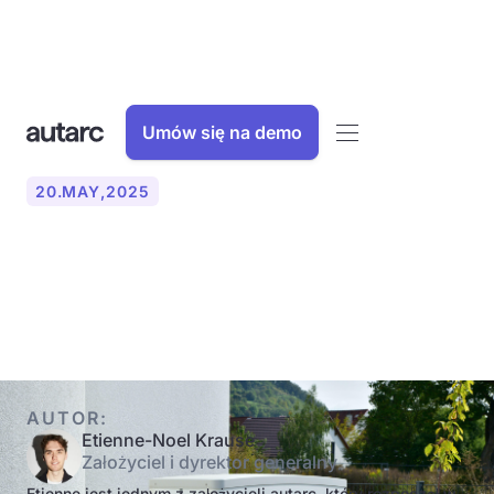
Umów się na demo
20
.
MAY
,
2025
Pompy ciepła: zalety i wady
dla właścicieli domów
AUTOR:
Etienne-Noel Krause
Założyciel i dyrektor generalny
Etienne jest jednym z założycieli autarc, który rozpoczął w