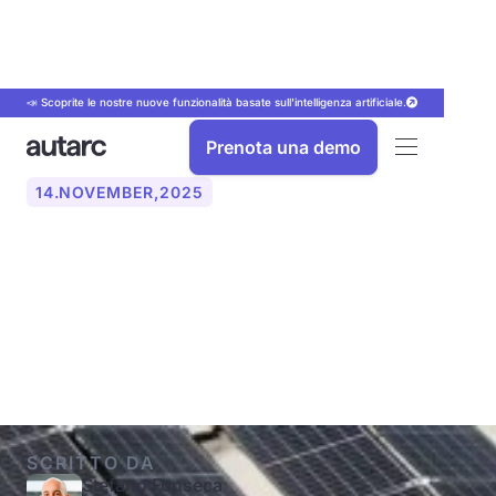
📣 Scoprite le nostre nuove funzionalità basate sull'intelligenza artificiale.
Prenota una demo
14
.
NOVEMBER
,
2025
Fotovoltaico su tetto piano:
tutto quello che c'è da
sapere
SCRITTO DA
Stefano Fonseca