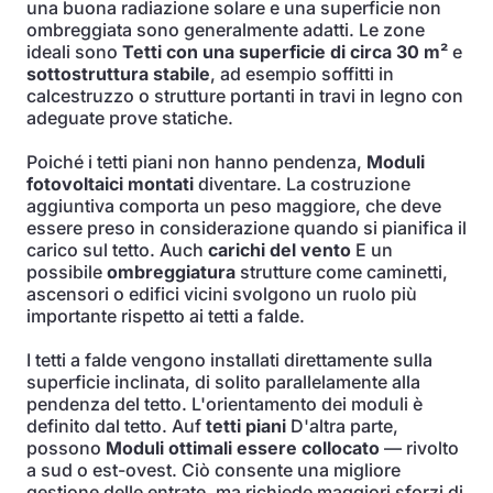
una buona radiazione solare e una superficie non
ombreggiata sono generalmente adatti. Le zone
ideali sono
Tetti con una superficie di circa 30 m²
e
sottostruttura stabile
, ad esempio soffitti in
calcestruzzo o strutture portanti in travi in legno con
adeguate prove statiche.
Poiché i tetti piani non hanno pendenza,
Moduli
fotovoltaici montati
diventare. La costruzione
aggiuntiva comporta un peso maggiore, che deve
essere preso in considerazione quando si pianifica il
carico sul tetto. Auch
carichi del vento
E un
possibile
ombreggiatura
strutture come caminetti,
ascensori o edifici vicini svolgono un ruolo più
importante rispetto ai tetti a falde.
I tetti a falde vengono installati direttamente sulla
superficie inclinata, di solito parallelamente alla
pendenza del tetto. L'orientamento dei moduli è
definito dal tetto. Auf
tetti piani
D'altra parte,
possono
Moduli ottimali
essere collocato
— rivolto
a sud o est-ovest. Ciò consente una migliore
gestione delle entrate, ma richiede maggiori sforzi di