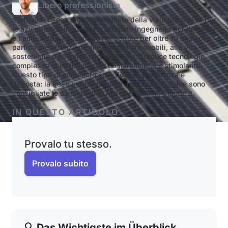
Libero professionista
Stefano Fonseca è uno specialista della visibilità dell'IA per
le aziende con impatto. Ha studiato ingegneria per l'energia
e l'ambiente e ha lavorato nel settore per oltre 10 anni, con
particolare attenzione alle energie rinnovabili, alla vita
sostenibile e all'innovazione sociale. Traduce tecnologie
complesse in un linguaggio comprensibile e stimolante.
Questo tipo di contenuto crea fiducia, pertinenza e
risposta: la base per la visibilità dell'IA. Ecco come sono
consigliate le aziende di LLM come Gemini, Claude e
ChatGPT.
IN QUESTO ARTICOLO
Provalo tu stesso.
Provalo subito
🔍 Das Wichtigste im Überblick