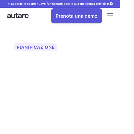
📣 Scoprite le nostre nuove funzionalità basate sull'intelligenza artificiale.
Prenota una demo
PIANIFICAZIONE
Simulazione AR:
sperimenta
virtualmente le pompe
di calore
Visualizza le pompe di calore prima
dell'installazione Con la simulazione AR
autarc, i tuoi clienti vedono il risultato in
3D. Pianifica in modo più efficiente e
stupisci senza sforzo. Scopri subito il