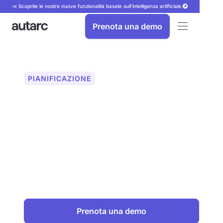
📣 Scoprite le nostre nuove funzionalità basate sull'intelligenza artificiale.
Prenota una demo
PIANIFICAZIONE
Equilibratura idraulica
secondo il metodo B
Bilanciamento idraulico con autarc:
distribuzione ottimale del calore in soli
10 minuti. Risparmia fino a 12 ore per
progetto con il calcolo supportato
dall'intelligenza artificiale utilizzando il
metodo B.
Prenota una demo