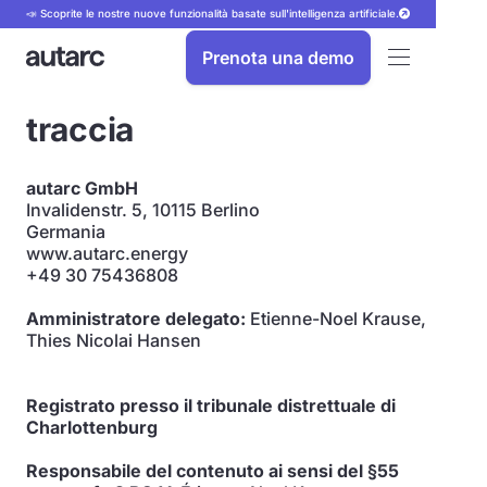
📣 Scoprite le nostre nuove funzionalità basate sull'intelligenza artificiale.
Prenota una demo
traccia
autarc GmbH
Invalidenstr. 5, 10115 Berlino
Germania
www.autarc.energy
+49 30 75436808
Amministratore delegato:
Etienne-Noel Krause,
Thies Nicolai Hansen
Registrato presso il tribunale distrettuale di
Charlottenburg
Responsabile del contenuto ai sensi del §55